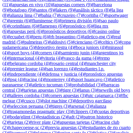
(
11
)
#
apuestas en vivo
(
10
)
#
apuestas corners
(
9
)
#
barcelona
(
9
)
#
botafogo
(
9
)
#
santos
(
9
)
#
lakers
(
9
)
#
análisis táctico
(
8
)
#
la liga
(
8
)
#
alianza lima
(
7
)
#
bahia
(
7
)
#
cruzeiro
(
7
)
#
coritiba
(
7
)
#
sportwager
(
7
)
#
gremio
(
6
)
#
fluminense
(
6
)
#
primera división
(
6
)
#
sao paulo
(
6
)
#
corinthians
(
6
)
#
flamengo
(
6
)
#
pronóstico
(
6
)
#
liga mx
(
6
)
#
apuestas perú
(
6
)
#
pronósticos deportivos
(
6
)
#
casino online
(
6
)
#
ecuabet
(
6
)
#
peru
(
6
)
#
rb bragantino
(
5
)
#
atletico-mg
(
5
)
#
real
madrid
(
5
)
#
palmeiras
(
5
)
#
aldosivi
(
5
)
#
cienciano
(
5
)
#
celtics
(
5
)
#
copa
sudamericana
(
5
)
#
deportivo riestra
(
4
)
#
boca juniors
(
4
)
#
mirassol
(
4
)
#
sport boys
(
4
)
#
corners
(
4
)
#
sarmiento junin
(
4
)
#
argentinos jrs
(
4
)
#
internacional
(
4
)
#
vitoria
(
4
)
#
vasco da gama
(
4
)
#
remo
(
4
)
#
belgrano cordoba
(
4
)
#
rosario central
(
4
)
#
manchester city
(
4
)
#
premier league
(
4
)
#
san lorenzo
(
4
)
#
estudiantes l.p.
(
4
)
#
independiente
(
4
)
#
defensa y justicia
(
4
)
#
pronóstico apuestas
(
4
)
#
psg
(
4
)
#
racing
(
4
)
#
monterrey
(
4
)
#
sport huancayo
(
3
)
#
atletico
paranaense
(
3
)
#
atletico tucuman
(
3
)
#
probabilidad
(
3
)
#
barracas
central
(
3
)
#
tarjetas apuestas
(
3
)
#
tigre
(
3
)
#
lanus
(
3
)
#
newells old boys
(
3
)
#
talleres cordoba
(
3
)
#
corners apuestas
(
3
)
#
utc cajamarca
(
3
)
#
fbc
melgar
(
3
)
#
cusco
(
3
)
#
slot machine
(
3
)
#
deportivo garcilaso
(
3
)
#
seleccion peruana
(
3
)
#
tigres
(
3
)
#
arsenal
(
3
)
#
alianza
(
3
)
#
tragamonedas pragmatic play
(
3
)
#
clippers
(
3
)
#
cuotas deportivas
(
3
)
#
bodø/glimt
(
3
)
#
estadísticas
(
2
)
#
adt
(
2
)
#
patron historico
(
2
)
#
tarjetas
(
2
)
#
river plate
(
2
)
#
apuestas tarjetas
(
2
)
#
racing club
(
2
)
#
chapecoense-sc
(
2
)
#
previa apuestas
(
2
)
#
estudiantes de rio cuarto
(
2
)
#
liverpool
(
2
)
#
platense
(
2
)
#
union santa fe
(
2
)
#
táctica
(
2
)
#
analisis