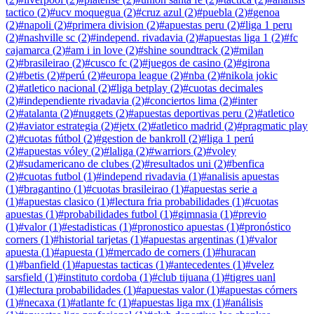
tactico
(
2
)
#
ucv moquegua
(
2
)
#
cruz azul
(
2
)
#
puebla
(
2
)
#
genoa
(
2
)
#
napoli
(
2
)
#
primera division
(
2
)
#
apuestas peru
(
2
)
#
liga 1 peru
(
2
)
#
nashville sc
(
2
)
#
independ. rivadavia
(
2
)
#
apuestas liga 1
(
2
)
#
fc
cajamarca
(
2
)
#
am i in love
(
2
)
#
shine soundtrack
(
2
)
#
milan
(
2
)
#
brasileirao
(
2
)
#
cusco fc
(
2
)
#
juegos de casino
(
2
)
#
girona
(
2
)
#
betis
(
2
)
#
perú
(
2
)
#
europa league
(
2
)
#
nba
(
2
)
#
nikola jokic
(
2
)
#
atletico nacional
(
2
)
#
liga betplay
(
2
)
#
cuotas decimales
(
2
)
#
independiente rivadavia
(
2
)
#
conciertos lima
(
2
)
#
inter
(
2
)
#
atalanta
(
2
)
#
nuggets
(
2
)
#
apuestas deportivas peru
(
2
)
#
atletico
(
2
)
#
aviator estrategia
(
2
)
#
jetx
(
2
)
#
atletico madrid
(
2
)
#
pragmatic play
(
2
)
#
cuotas fútbol
(
2
)
#
gestion de bankroll
(
2
)
#
liga 1 perú
(
2
)
#
apuestas vóley
(
2
)
#
laliga
(
2
)
#
warriors
(
2
)
#
voley
(
2
)
#
sudamericano de clubes
(
2
)
#
resultados uni
(
2
)
#
benfica
(
2
)
#
cuotas futbol
(
1
)
#
independ rivadavia
(
1
)
#
analisis apuestas
(
1
)
#
bragantino
(
1
)
#
cuotas brasileirao
(
1
)
#
apuestas serie a
(
1
)
#
apuestas clasico
(
1
)
#
lectura fria probabilidades
(
1
)
#
cuotas
apuestas
(
1
)
#
probabilidades futbol
(
1
)
#
gimnasia
(
1
)
#
previo
(
1
)
#
valor
(
1
)
#
estadisticas
(
1
)
#
pronostico apuestas
(
1
)
#
pronóstico
corners
(
1
)
#
historial tarjetas
(
1
)
#
apuestas argentinas
(
1
)
#
valor
apuesta
(
1
)
#
apuesta
(
1
)
#
mercado de corners
(
1
)
#
huracan
(
1
)
#
banfield
(
1
)
#
apuestas tacticas
(
1
)
#
antecedentes
(
1
)
#
velez
sarsfield
(
1
)
#
instituto cordoba
(
1
)
#
club tijuana
(
1
)
#
tigres uanl
(
1
)
#
lectura probabilidades
(
1
)
#
apuestas valor
(
1
)
#
apuestas córners
(
1
)
#
necaxa
(
1
)
#
atlante fc
(
1
)
#
apuestas liga mx
(
1
)
#
análisis