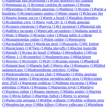
(
1
)
#
apuestas liga profesional
(
1
)
#
club deportivo los chankas
(
1
)
#
gimnasia m.
(
1
)
#
central cordoba de santiago
(
1
)
#
roma
(
1
)
#
fiorentina
(
1
)
#
córners apuestas
(
1
)
#
udinese
(
1
)
#
como
(
1
)
#
serie a
brasileira
(
1
)
#
comerciantes unidos
(
1
)
#
inter miami
(
1
)
#
chicago fire
(
1
)
#
major league soccer
(
1
)
#
serie a brasil
(
1
)
#
analisis deportivo
(
1
)
#
columbus crew
(
1
)
#
new york city fc
(
1
)
#
mls apuestas
(
1
)
#
corners estrategia
(
1
)
#
previa
(
1
)
#
cf montreal
(
1
)
#
historial mls
(
1
)
#
atlético tucumán
(
1
)
#
mercado secundario
(
1
)
#
atlanta united fc
(
1
)
#
mls
(
1
)
#
lanús
(
1
)
#
cuotas valor
(
1
)
#
juan pablo ii college
(
1
)
#
tragamonedas online
(
1
)
#
slots online
(
1
)
#
petroperu
(
1
)
#
actualidad perú
(
1
)
#
noticias perú
(
1
)
#
sassuolo
(
1
)
#
fc lorient
(
1
)
#
posiciones
(
1
)
#
76ers
(
1
)
#
nba playoffs
(
1
)
#
racing louisville
(
1
)
#
getafe
(
1
)
#
copa do brasil
(
1
)
#
tinka
(
1
)
#
resultados
(
1
)
#
lyon
(
1
)
#
ligue 1
(
1
)
#
conmebol
(
1
)
#
sudamericana
(
1
)
#
blackburn
(
1
)
#
rovers
(
1
)
#
coventry
(
1
)
#
city
(
1
)
#
cuotas europa
(
1
)
#
bankroll
(
1
)
#
miami heat
(
1
)
#
lamelo ball
(
1
)
#
mvp nba
(
1
)
#
jaguares
(
1
)
#
fútbol
sudamericano
(
1
)
#
independiente petrolero
(
1
)
#
liga
(
1
)
#
independiente vs racing club
(
1
)
#
thunder
(
1
)
#
nba apuestas
(
1
)
#
lebron james
(
1
)
#
encuestas presidenciales peru
(
1
)
#
elecciones
peru 2026
(
1
)
#
apuestas politicas
(
1
)
#
ultimas encuestas
(
1
)
#
liga
argentina
(
1
)
#
nets
(
1
)
#
espana
(
1
)
#
apuestas royal
(
1
)
#
parlays
(
1
)
#
sorteos online
(
1
)
#
mano menezes
(
1
)
#
fabio gruber
(
1
)
#
tarjeta
roja
(
1
)
#
roja futbol
(
1
)
#
tarjetas futbol
(
1
)
#
peru vs senegal
(
1
)
#
selección peruana
(
1
)
#
robbie williams
(
1
)
#
robbie williams peru
(
1
)
#
tendencias peru
(
1
)
#
the killers
(
1
)
#
rayo vallecano
(
1
)
#
brighton