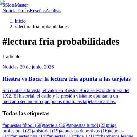
S
SlotsMaster
Noticias
Guías
Reseñas
Análisis
Inicio
›
#lectura fria probabilidades
#
lectura fria probabilidades
1
artículo
Noticias
·
20 de junio, 2026
Riestra vs Boca: la lectura fría apunta a las tarjetas
Sin cuotas a la vista, el valor en Riestra-Boca se esconde fuera del
1X2. El historial, el estilo y la presión visitante apuntan a un
mercado secundario que pocos miran: las tarjetas amarillas.
Todas las etiquetas
#
apuestas fútbol
(
68
)
#
serie a
(
36
)
#
apuestas futbol
(
23
)
#
liga
profesional
(
22
)
#
historial
(
19
)
#
apuestas deportivas
(
16
)
#
cuotas
(
14
)
#
apuestas nba
(
14
)
#
apuestas
(
13
)
#
liga 1
(
11
)
#
champions league