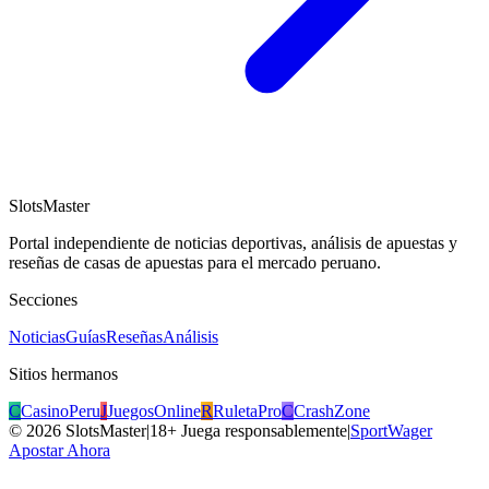
SlotsMaster
Portal independiente de noticias deportivas, análisis de apuestas y
reseñas de casas de apuestas para el mercado peruano.
Secciones
Noticias
Guías
Reseñas
Análisis
Sitios hermanos
C
CasinoPeru
J
JuegosOnline
R
RuletaPro
C
CrashZone
©
2026
SlotsMaster
|
18+ Juega responsablemente
|
SportWager
Apostar Ahora