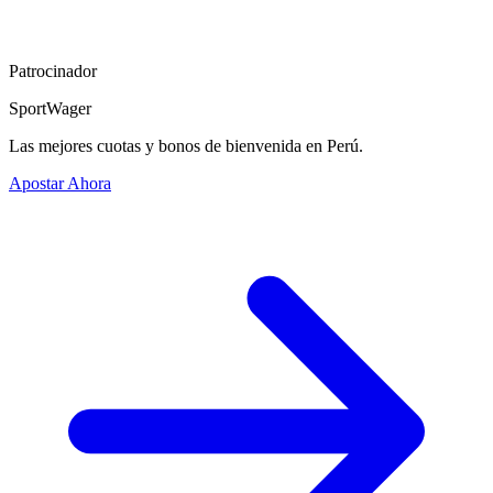
Patrocinador
SportWager
Las mejores cuotas y bonos de bienvenida en Perú.
Apostar Ahora