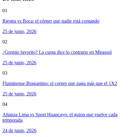
01
Riestra vs Boca: el córner que nadie está contando
25 de junio, 2026
02
¿Gremio favorito? La cuota dice lo contrario en Mirassol
25 de junio, 2026
03
Fluminense-Bragantino: el corner que paga más que el 1X2
25 de junio, 2026
04
Alianza Lima vs Sport Huancayo: el guion que vuelve cada
temporada
24 de junio, 2026