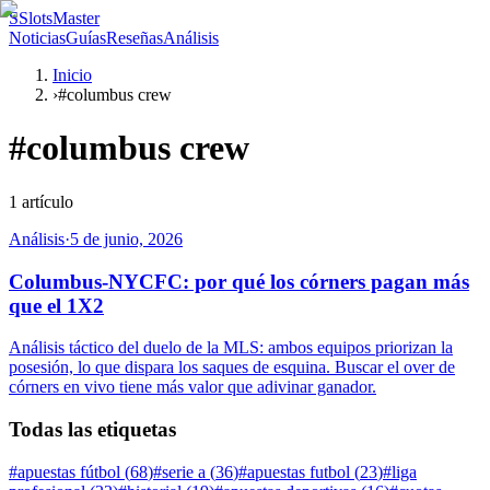
S
SlotsMaster
Noticias
Guías
Reseñas
Análisis
Inicio
›
#columbus crew
#
columbus crew
1
artículo
Análisis
·
5 de junio, 2026
Columbus-NYCFC: por qué los córners pagan más
que el 1X2
Análisis táctico del duelo de la MLS: ambos equipos priorizan la
posesión, lo que dispara los saques de esquina. Buscar el over de
córners en vivo tiene más valor que adivinar ganador.
Todas las etiquetas
#
apuestas fútbol
(
68
)
#
serie a
(
36
)
#
apuestas futbol
(
23
)
#
liga