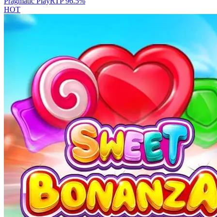
Pragmatic Play
RTP
96.5
%
HOT