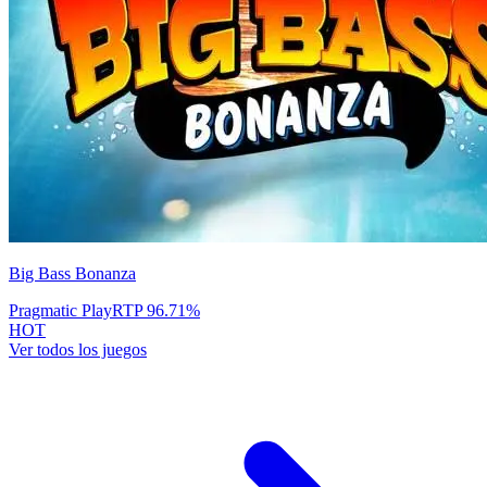
Big Bass Bonanza
Pragmatic Play
RTP
96.71
%
HOT
Ver todos los juegos