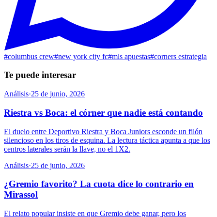
#
columbus crew
#
new york city fc
#
mls apuestas
#
corners estrategia
Te puede interesar
Análisis
·
25 de junio, 2026
Riestra vs Boca: el córner que nadie está contando
El duelo entre Deportivo Riestra y Boca Juniors esconde un filón
silencioso en los tiros de esquina. La lectura táctica apunta a que los
centros laterales serán la llave, no el 1X2.
Análisis
·
25 de junio, 2026
¿Gremio favorito? La cuota dice lo contrario en
Mirassol
El relato popular insiste en que Gremio debe ganar, pero los