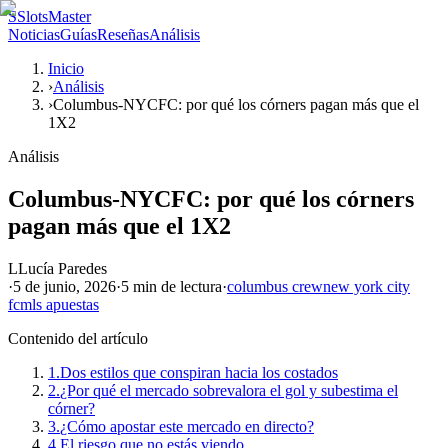
S
SlotsMaster
Noticias
Guías
Reseñas
Análisis
Inicio
›
Análisis
›
Columbus-NYCFC: por qué los córners pagan más que el
1X2
Análisis
Columbus-NYCFC: por qué los córners
pagan más que el 1X2
L
Lucía Paredes
·
5 de junio, 2026
·
5 min
de lectura
·
columbus crew
new york city
fc
mls apuestas
Contenido del artículo
1.
Dos estilos que conspiran hacia los costados
2.
¿Por qué el mercado sobrevalora el gol y subestima el
córner?
3.
¿Cómo apostar este mercado en directo?
4.
El riesgo que no estás viendo