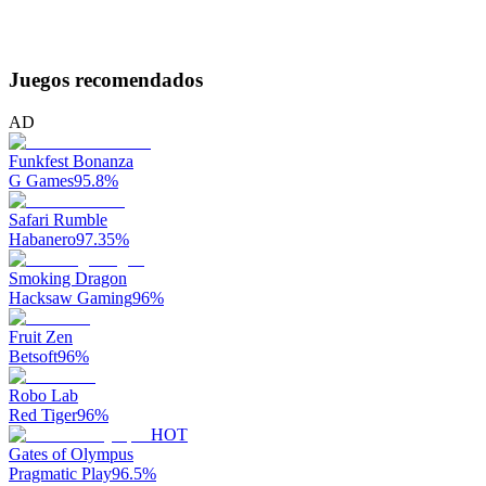
Juegos recomendados
AD
Funkfest Bonanza
G Games
95.8
%
Safari Rumble
Habanero
97.35
%
Smoking Dragon
Hacksaw Gaming
96
%
Fruit Zen
Betsoft
96
%
Robo Lab
Red Tiger
96
%
HOT
Gates of Olympus
Pragmatic Play
96.5
%