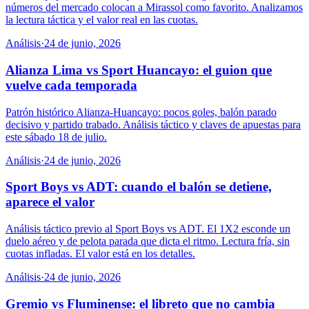
números del mercado colocan a Mirassol como favorito. Analizamos
la lectura táctica y el valor real en las cuotas.
Análisis
·
24 de junio, 2026
Alianza Lima vs Sport Huancayo: el guion que
vuelve cada temporada
Patrón histórico Alianza-Huancayo: pocos goles, balón parado
decisivo y partido trabado. Análisis táctico y claves de apuestas para
este sábado 18 de julio.
Análisis
·
24 de junio, 2026
Sport Boys vs ADT: cuando el balón se detiene,
aparece el valor
Análisis táctico previo al Sport Boys vs ADT. El 1X2 esconde un
duelo aéreo y de pelota parada que dicta el ritmo. Lectura fría, sin
cuotas infladas. El valor está en los detalles.
Análisis
·
24 de junio, 2026
Gremio vs Fluminense: el libreto que no cambia