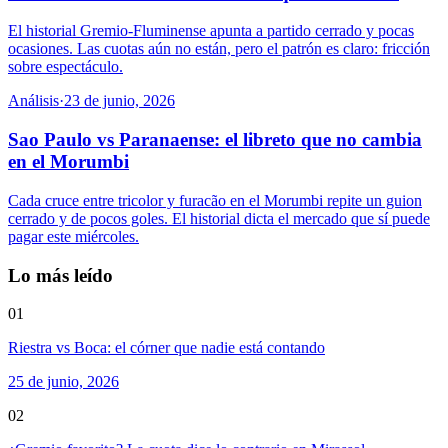
El historial Gremio-Fluminense apunta a partido cerrado y pocas
ocasiones. Las cuotas aún no están, pero el patrón es claro: fricción
sobre espectáculo.
Análisis
·
23 de junio, 2026
Sao Paulo vs Paranaense: el libreto que no cambia
en el Morumbi
Cada cruce entre tricolor y furacão en el Morumbi repite un guion
cerrado y de pocos goles. El historial dicta el mercado que sí puede
pagar este miércoles.
Lo más leído
01
Riestra vs Boca: el córner que nadie está contando
25 de junio, 2026
02