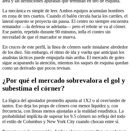
área y las definiciones apuradas que terminan en tiro de esquina.
La mecánica es simple de leer. Ambos equipos acumulan hombres
en zona de tres cuartos. Cuando el balón circula hacia los carriles, el
lateral opuesto se proyecta sin pausa. El centro no siempre encuentra
rematador —la defensa se adelanta— pero el rebote se va al córner.
Ese patrón, repetido durante 90 minutos, infla el conteo sin
necesidad de que el marcador se mueva.
En cruces de este perfil, la línea de córners suele instalarse alrededor
de los diez. Sin embargo, el ritmo de ida y vuelta que anticipan los
analistas tácticos puede empujarla más arriba. El mercado de goles
sigue acaparando la atención, mientras los saques de esquina quedan
como un derivado que pocos revisan.
¿Por qué el mercado sobrevalora el gol y
subestima el córner?
La lógica del apostador promedio apunta al 1X2 o al over/under de
tantos. Eso deja los props de córners con menor liquidez y, con
frecuencia, con líneas menos ajustadas a la realidad estadística. La
probabilidad implícita de superar los 9.5 córners no refleja del todo
el estilo de Columbus y New York City cuando chocan entre sí.