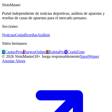
SlotsMaster
Portal independiente de noticias deportivas, análisis de apuestas y
reseñas de casas de apuestas para el mercado peruano.
Secciones
Noticias
Guías
Reseñas
Análisis
Sitios hermanos
C
CasinoPeru
J
JuegosOnline
R
RuletaPro
C
CrashZone
©
2026
SlotsMaster
|
18+ Juega responsablemente
|
SportWager
Apostar Ahora