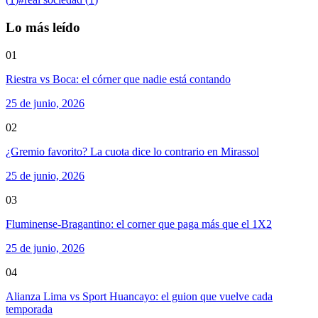
Lo más leído
01
Riestra vs Boca: el córner que nadie está contando
25 de junio, 2026
02
¿Gremio favorito? La cuota dice lo contrario en Mirassol
25 de junio, 2026
03
Fluminense-Bragantino: el corner que paga más que el 1X2
25 de junio, 2026
04
Alianza Lima vs Sport Huancayo: el guion que vuelve cada
temporada