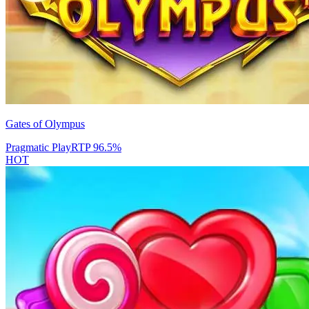
Gates of Olympus
Pragmatic Play
RTP
96.5
%
HOT