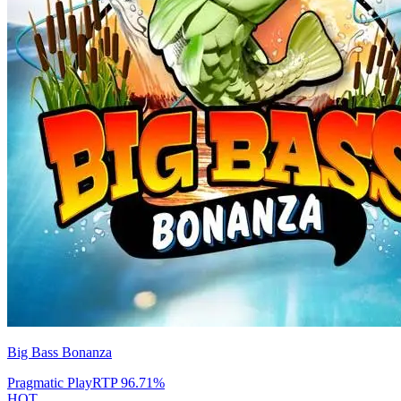
Big Bass Bonanza
Pragmatic Play
RTP
96.71
%
HOT