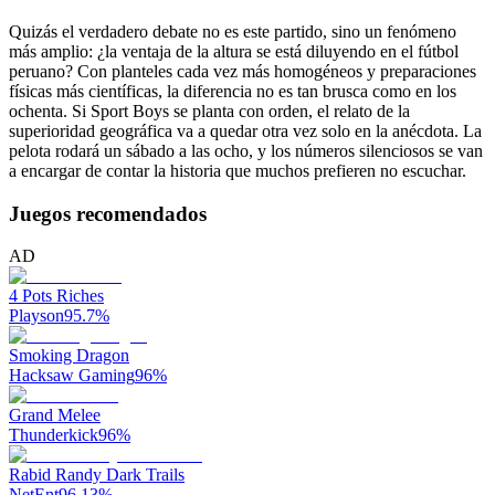
Quizás el verdadero debate no es este partido, sino un fenómeno
más amplio: ¿la ventaja de la altura se está diluyendo en el fútbol
peruano? Con planteles cada vez más homogéneos y preparaciones
físicas más científicas, la diferencia no es tan brusca como en los
ochenta. Si Sport Boys se planta con orden, el relato de la
superioridad geográfica va a quedar otra vez solo en la anécdota. La
pelota rodará un sábado a las ocho, y los números silenciosos se van
a encargar de contar la historia que muchos prefieren no escuchar.
Juegos recomendados
AD
4 Pots Riches
Playson
95.7
%
Smoking Dragon
Hacksaw Gaming
96
%
Grand Melee
Thunderkick
96
%
Rabid Randy Dark Trails
NetEnt
96.13
%