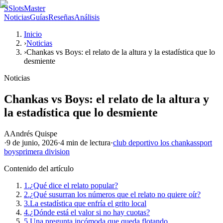
S
SlotsMaster
Noticias
Guías
Reseñas
Análisis
Inicio
›
Noticias
›
Chankas vs Boys: el relato de la altura y la estadística que lo
desmiente
Noticias
Chankas vs Boys: el relato de la altura y
la estadística que lo desmiente
A
Andrés Quispe
·
9 de junio, 2026
·
4 min
de lectura
·
club deportivo los chankas
sport
boys
primera division
Contenido del artículo
1.
¿Qué dice el relato popular?
2.
¿Qué susurran los números que el relato no quiere oír?
3.
La estadística que enfría el grito local
4.
¿Dónde está el valor si no hay cuotas?
5.
Una pregunta incómoda que queda flotando