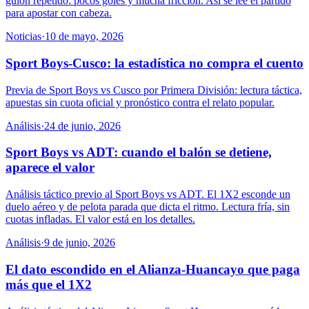
guion repetido: pocos goles y mucha fricción. Así se lee el partido
para apostar con cabeza.
Noticias
·
10 de mayo, 2026
Sport Boys-Cusco: la estadística no compra el cuento
Previa de Sport Boys vs Cusco por Primera División: lectura táctica,
apuestas sin cuota oficial y pronóstico contra el relato popular.
Análisis
·
24 de junio, 2026
Sport Boys vs ADT: cuando el balón se detiene,
aparece el valor
Análisis táctico previo al Sport Boys vs ADT. El 1X2 esconde un
duelo aéreo y de pelota parada que dicta el ritmo. Lectura fría, sin
cuotas infladas. El valor está en los detalles.
Análisis
·
9 de junio, 2026
El dato escondido en el Alianza-Huancayo que paga
más que el 1X2