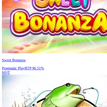
Sweet Bonanza
Pragmatic Play
RTP
96.51
%
HOT