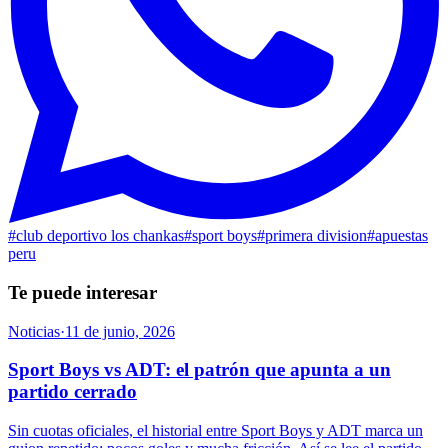
#
club deportivo los chankas
#
sport boys
#
primera division
#
apuestas
peru
Te puede interesar
Noticias
·
11 de junio, 2026
Sport Boys vs ADT: el patrón que apunta a un
partido cerrado
Sin cuotas oficiales, el historial entre Sport Boys y ADT marca un