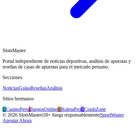
SlotsMaster
Portal independiente de noticias deportivas, análisis de apuestas y
reseñas de casas de apuestas para el mercado peruano.
Secciones
Noticias
Guías
Reseñas
Análisis
Sitios hermanos
C
CasinoPeru
J
JuegosOnline
R
RuletaPro
C
CrashZone
©
2026
SlotsMaster
|
18+ Juega responsablemente
|
SportWager
Apostar Ahora