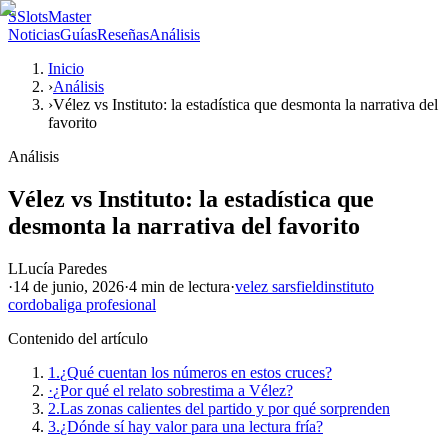
S
SlotsMaster
Noticias
Guías
Reseñas
Análisis
Inicio
›
Análisis
›
Vélez vs Instituto: la estadística que desmonta la narrativa del
favorito
Análisis
Vélez vs Instituto: la estadística que
desmonta la narrativa del favorito
L
Lucía Paredes
·
14 de junio, 2026
·
4 min
de lectura
·
velez sarsfield
instituto
cordoba
liga profesional
Contenido del artículo
1.
¿Qué cuentan los números en estos cruces?
·
¿Por qué el relato sobrestima a Vélez?
2.
Las zonas calientes del partido y por qué sorprenden
3.
¿Dónde sí hay valor para una lectura fría?