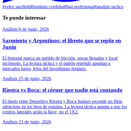
#
velez sarsfield
#
instituto cordoba
#
liga profesional
#
analisis tactico
Te puede interesar
Análisis
·
6 de junio, 2026
Sarmiento y Argentinos: el libreto que se repite en
Junín
El historial marca un partido de fricción, pocas llegadas y local
incómodo. La lectura táctica y el patrón repetido apuntan a
mercados bajos, lejos del favoritismo foráneo.
Análisis
·
25 de junio, 2026
Riestra vs Boca: el córner que nadie está contando
El duelo entre Deportivo Riestra y Boca Juniors esconde un filón
silencioso en los tiros de esquina. La lectura táctica apunta a que los
centros laterales serán la llave, no el 1X2.
Análisis
·
21 de junio, 2026