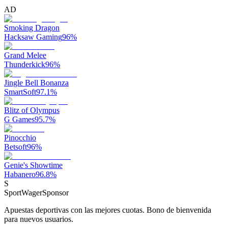
AD
Smoking Dragon
Hacksaw Gaming
96
%
Grand Melee
Thunderkick
96
%
Jingle Bell Bonanza
SmartSoft
97.1
%
Blitz of Olympus
G Games
95.7
%
Pinocchio
Betsoft
96
%
Genie's Showtime
Habanero
96.8
%
S
SportWager
Sponsor
Apuestas deportivas con las mejores cuotas. Bono de bienvenida
para nuevos usuarios.