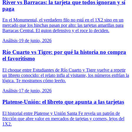
River vs Barracas: la tarjeta que todos ignoran y sí
paga
En el Monumental, el verdadero filo no está en el 1X2 sino en un
mercado que los hinchas pasan por alto: las tarjetas amarillas para
Barracas Central. El guion defensivo y el roce lo deciden.
Análisis
·
19 de junio, 2026
Río Cuarto vs Tigre: por qué la historia no compra
el favoritismo
El choque entre Estudiantes de Río Cuarto y Tigre vuelve a repetir
un libreto conocido: el relato infla al visitante, los números enfrían la
lógica. Te mostramos cómo leerlo.
Análisis
·
17 de junio, 2026
Platense-Unión: el libreto que apunta a las tarjetas
El historial entre Platense y Unión Santa Fe revela un patrón de
fricción que abre valor en mercados de tarjetas y corners, lejos del
1X2.