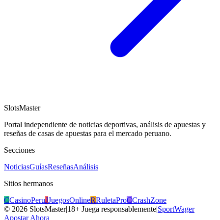
SlotsMaster
Portal independiente de noticias deportivas, análisis de apuestas y
reseñas de casas de apuestas para el mercado peruano.
Secciones
Noticias
Guías
Reseñas
Análisis
Sitios hermanos
C
CasinoPeru
J
JuegosOnline
R
RuletaPro
C
CrashZone
©
2026
SlotsMaster
|
18+ Juega responsablemente
|
SportWager
Apostar Ahora