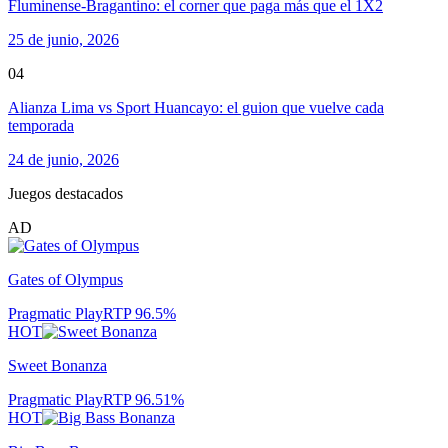
Fluminense-Bragantino: el corner que paga más que el 1X2
25 de junio, 2026
04
Alianza Lima vs Sport Huancayo: el guion que vuelve cada
temporada
24 de junio, 2026
Juegos destacados
AD
Gates of Olympus
Pragmatic Play
RTP
96.5
%
HOT
Sweet Bonanza
Pragmatic Play
RTP
96.51
%
HOT