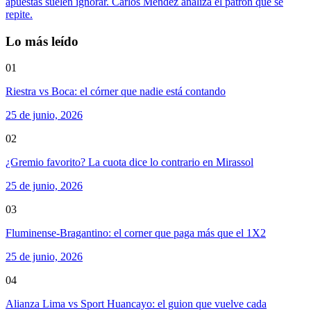
apuestas suelen ignorar. Carlos Méndez analiza el patrón que se
repite.
Lo más leído
01
Riestra vs Boca: el córner que nadie está contando
25 de junio, 2026
02
¿Gremio favorito? La cuota dice lo contrario en Mirassol
25 de junio, 2026
03
Fluminense-Bragantino: el corner que paga más que el 1X2
25 de junio, 2026
04
Alianza Lima vs Sport Huancayo: el guion que vuelve cada