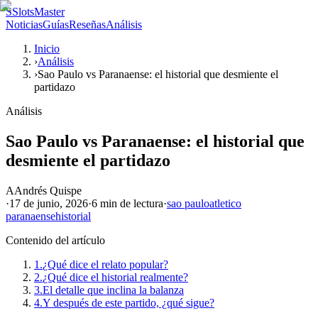
S
SlotsMaster
Noticias
Guías
Reseñas
Análisis
Inicio
›
Análisis
›
Sao Paulo vs Paranaense: el historial que desmiente el
partidazo
Análisis
Sao Paulo vs Paranaense: el historial que
desmiente el partidazo
A
Andrés Quispe
·
17 de junio, 2026
·
6 min
de lectura
·
sao paulo
atletico
paranaense
historial
Contenido del artículo
1.
¿Qué dice el relato popular?
2.
¿Qué dice el historial realmente?
3.
El detalle que inclina la balanza
4.
Y después de este partido, ¿qué sigue?