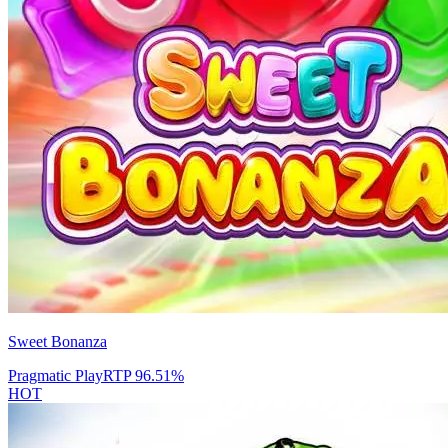
Sweet Bonanza
Pragmatic Play
RTP
96.51
%
HOT