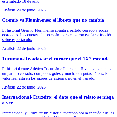
este sábado 18 de julio.
Análisis
·
24 de junio, 2026
Gremio vs Fluminense: el libreto que no cambia
El historial Gremio-Fluminense apunta a partido cerrado y pocas
ocasiones. Las cuotas aún no están, pero el patrón es claro: fricción
sobre espectáculo.
Análisis
·
22 de junio, 2026
Tucumán-Rivadavia: el corner que el 1X2 esconde
El historial entre Atlético Tucumán e Independ. Rivadavia apunta a
un partido cerrado, con pocos goles y muchas disputas aéreas. El
valor real está en los saques de esquina, no en el ganador.
Análisis
·
22 de junio, 2026
Internacional-Cruzeiro: el dato que el relato se niega
a ver
Internacional y Cruzeiro: un historial marcado por la fricción que las