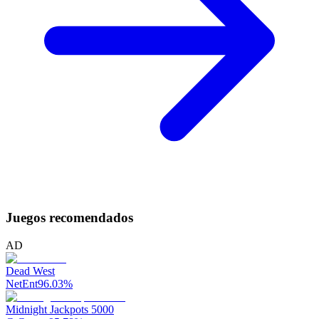
Juegos recomendados
AD
Dead West
NetEnt
96.03
%
Midnight Jackpots 5000