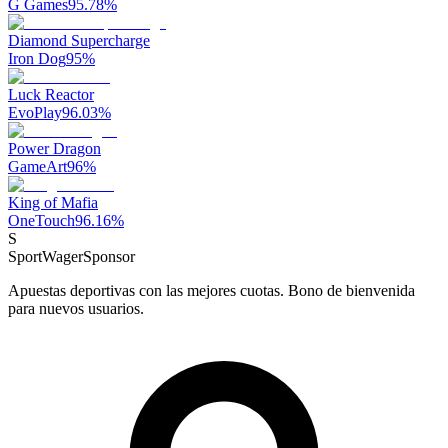
G Games
95.78
%
Diamond Supercharge
Iron Dog
95
%
Luck Reactor
EvoPlay
96.03
%
Power Dragon
GameArt
96
%
King of Mafia
OneTouch
96.16
%
S
SportWager
Sponsor
Apuestas deportivas con las mejores cuotas. Bono de bienvenida
para nuevos usuarios.