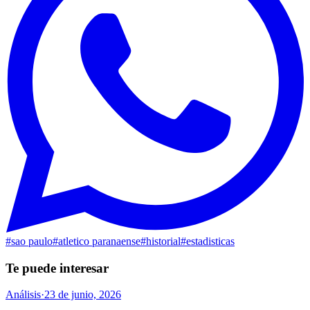
#
sao paulo
#
atletico paranaense
#
historial
#
estadisticas
Te puede interesar
Análisis
·
23 de junio, 2026