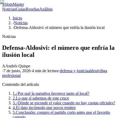
S
SlotsMaster
Noticias
Guías
Reseñas
Análisis
Inicio
›
Noticias
›
Defensa-Aldosivi: el número que enfría la ilusión local
Noticias
Defensa-Aldosivi: el número que enfría la
ilusión local
A
Andrés Quispe
·
7 de junio, 2026
·
4 min
de lectura
·
defensa y justicia
aldosivi
liga
profesional
Contenido del artículo
1.
¿Por qué la narrativa favorece tanto al local?
2.
Lo que sí sabemos de este cruce
3.
¿Dónde se esconde el valor cuando no hay cuotas oficiales?
4.
El dato incómodo que pocos repiten
5.
Conclusión: compro el partido corto antes que el favorito
cantado