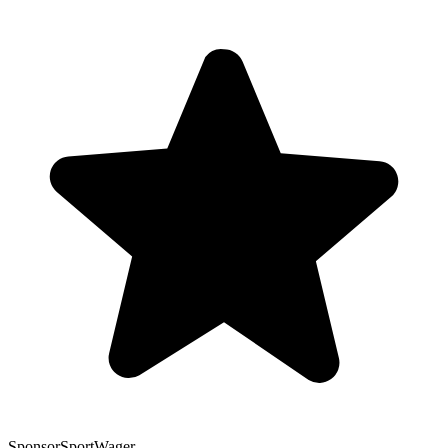
Sponsor
SportWager