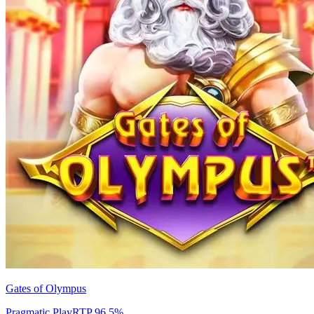
Gates of Olympus
Pragmatic Play
RTP
96.5
%