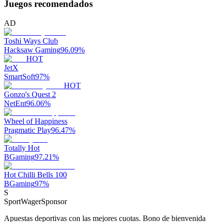
Juegos recomendados
AD
Toshi Ways Club
Hacksaw Gaming
96.09
%
HOT
JetX
SmartSoft
97
%
HOT
Gonzo's Quest 2
NetEnt
96.06
%
Wheel of Happiness
Pragmatic Play
96.47
%
Totally Hot
BGaming
97.21
%
Hot Chilli Bells 100
BGaming
97
%
S
SportWager
Sponsor
Apuestas deportivas con las mejores cuotas. Bono de bienvenida