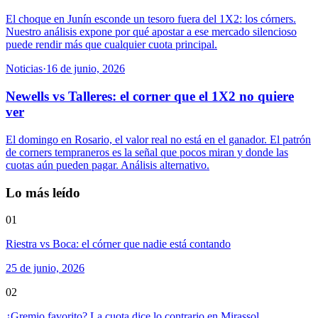
El choque en Junín esconde un tesoro fuera del 1X2: los córners.
Nuestro análisis expone por qué apostar a ese mercado silencioso
puede rendir más que cualquier cuota principal.
Noticias
·
16 de junio, 2026
Newells vs Talleres: el corner que el 1X2 no quiere
ver
El domingo en Rosario, el valor real no está en el ganador. El patrón
de corners tempraneros es la señal que pocos miran y donde las
cuotas aún pueden pagar. Análisis alternativo.
Lo más leído
01
Riestra vs Boca: el córner que nadie está contando
25 de junio, 2026
02
¿Gremio favorito? La cuota dice lo contrario en Mirassol