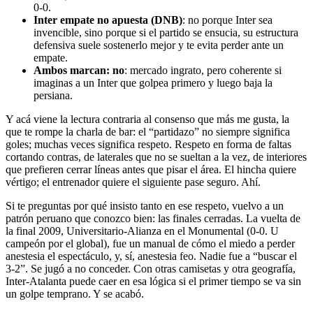
0-0.
Inter empate no apuesta (DNB)
: no porque Inter sea
invencible, sino porque si el partido se ensucia, su estructura
defensiva suele sostenerlo mejor y te evita perder ante un
empate.
Ambos marcan: no
: mercado ingrato, pero coherente si
imaginas a un Inter que golpea primero y luego baja la
persiana.
Y acá viene la lectura contraria al consenso que más me gusta, la
que te rompe la charla de bar: el “partidazo” no siempre significa
goles; muchas veces significa respeto. Respeto en forma de faltas
cortando contras, de laterales que no se sueltan a la vez, de interiores
que prefieren cerrar líneas antes que pisar el área. El hincha quiere
vértigo; el entrenador quiere el siguiente pase seguro. Ahí.
Si te preguntas por qué insisto tanto en ese respeto, vuelvo a un
patrón peruano que conozco bien: las finales cerradas. La vuelta de
la final 2009, Universitario-Alianza en el Monumental (0-0. U
campeón por el global), fue un manual de cómo el miedo a perder
anestesia el espectáculo, y, sí, anestesia feo. Nadie fue a “buscar el
3-2”. Se jugó a no conceder. Con otras camisetas y otra geografía,
Inter-Atalanta puede caer en esa lógica si el primer tiempo se va sin
un golpe temprano. Y se acabó.