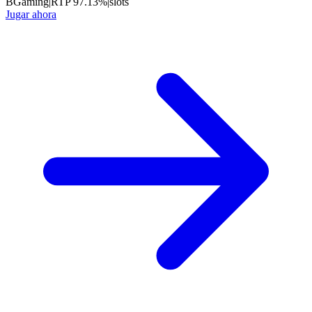
BGaming
|
RTP
97.13
%
|
slots
Jugar ahora