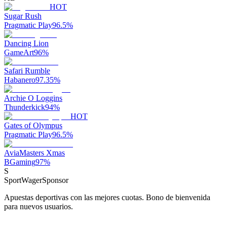
HOT
Sugar Rush
Pragmatic Play
96.5
%
Dancing Lion
GameArt
96
%
Safari Rumble
Habanero
97.35
%
Archie O Loggins
Thunderkick
94
%
HOT
Gates of Olympus
Pragmatic Play
96.5
%
AviaMasters Xmas
BGaming
97
%
S
SportWager
Sponsor
Apuestas deportivas con las mejores cuotas. Bono de bienvenida
para nuevos usuarios.