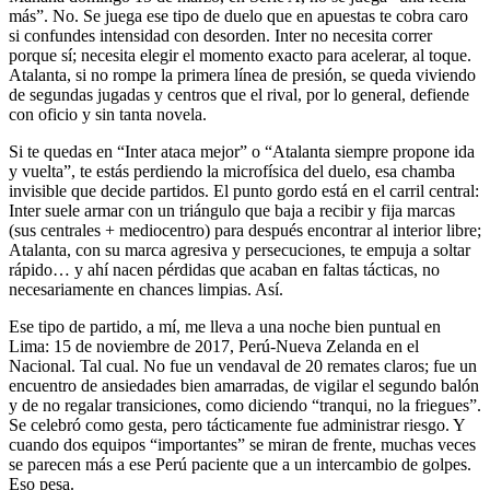
más”. No. Se juega ese tipo de duelo que en apuestas te cobra caro
si confundes intensidad con desorden. Inter no necesita correr
porque sí; necesita elegir el momento exacto para acelerar, al toque.
Atalanta, si no rompe la primera línea de presión, se queda viviendo
de segundas jugadas y centros que el rival, por lo general, defiende
con oficio y sin tanta novela.
Si te quedas en “Inter ataca mejor” o “Atalanta siempre propone ida
y vuelta”, te estás perdiendo la microfísica del duelo, esa chamba
invisible que decide partidos. El punto gordo está en el carril central:
Inter suele armar con un triángulo que baja a recibir y fija marcas
(sus centrales + mediocentro) para después encontrar al interior libre;
Atalanta, con su marca agresiva y persecuciones, te empuja a soltar
rápido… y ahí nacen pérdidas que acaban en faltas tácticas, no
necesariamente en chances limpias. Así.
Ese tipo de partido, a mí, me lleva a una noche bien puntual en
Lima: 15 de noviembre de 2017, Perú-Nueva Zelanda en el
Nacional. Tal cual. No fue un vendaval de 20 remates claros; fue un
encuentro de ansiedades bien amarradas, de vigilar el segundo balón
y de no regalar transiciones, como diciendo “tranqui, no la friegues”.
Se celebró como gesta, pero tácticamente fue administrar riesgo. Y
cuando dos equipos “importantes” se miran de frente, muchas veces
se parecen más a ese Perú paciente que a un intercambio de golpes.
Eso pesa.