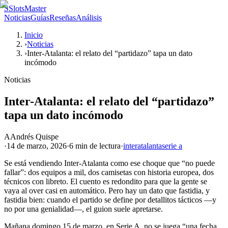
S
SlotsMaster
Noticias
Guías
Reseñas
Análisis
Inicio
›
Noticias
›
Inter-Atalanta: el relato del “partidazo” tapa un dato
incómodo
Noticias
Inter-Atalanta: el relato del “partidazo”
tapa un dato incómodo
A
Andrés Quispe
·
14 de marzo, 2026
·
6 min
de lectura
·
inter
atalanta
serie a
Se está vendiendo Inter-Atalanta como ese choque que “no puede
fallar”: dos equipos a mil, dos camisetas con historia europea, dos
técnicos con libreto. El cuento es redondito para que la gente se
vaya al over casi en automático. Pero hay un dato que fastidia, y
fastidia bien: cuando el partido se define por detallitos tácticos —y
no por una genialidad—, el guion suele apretarse.
Mañana domingo 15 de marzo, en Serie A, no se juega “una fecha