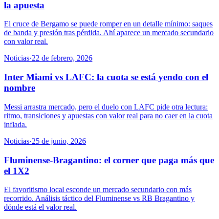
la apuesta
El cruce de Bergamo se puede romper en un detalle mínimo: saques
de banda y presión tras pérdida. Ahí aparece un mercado secundario
con valor real.
Noticias
·
22 de febrero, 2026
Inter Miami vs LAFC: la cuota se está yendo con el
nombre
Messi arrastra mercado, pero el duelo con LAFC pide otra lectura:
ritmo, transiciones y apuestas con valor real para no caer en la cuota
inflada.
Noticias
·
25 de junio, 2026
Fluminense-Bragantino: el corner que paga más que
el 1X2
El favoritismo local esconde un mercado secundario con más
recorrido. Análisis táctico del Fluminense vs RB Bragantino y
dónde está el valor real.