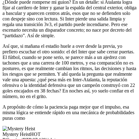
¿Dónde puede romperse mi guion? En un detalle: si Atalanta logra
fijar al carrilero de Inter y ganar la espalda del central exterior, obliga
a bascular y aparecen centros atrás, esos que no se defienden solo
con despeje sino con lectura. Si Inter pierde una salida limpia y
regala una transición 3v3, el partido puede incendiarse. Pero ese
escenario necesita un disparador concreto; no nace por decreto del
“partidazo”. Así de simple.
Así que, si mañana el estadio huele a over desde la previa, yo
prefiero escuchar el otro sonido: el del Inter que sabe cerrar puertas.
El fútbol, cuando se pone serio, se parece más a un ajedrez con
tachones que a una carrera de 100 metros, y esa comparación no es
postureo, es que realmente cambian los ritmos, las decisiones y hasta
los riesgos que se permiten. Y ahí queda la pregunta que realmente
vale una apuesta: ¿qué pesa más en Inter-Atalanta, la reputación
ofensiva o la identidad defensiva que un campeón construyó con 22
goles encajados en 38 fechas? En noches así, yo suelo confiar en el
número, no en el grito.
A propósito de cómo la paciencia paga mejor que el impulso, esa
misma lógica se entiende rápido en una mecánica de probabilidades
puras como
Mystery Heist
HOT