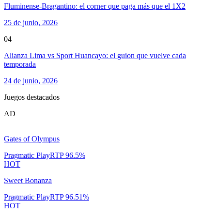
Fluminense-Bragantino: el corner que paga más que el 1X2
25 de junio, 2026
04
Alianza Lima vs Sport Huancayo: el guion que vuelve cada
temporada
24 de junio, 2026
Juegos destacados
AD
Gates of Olympus
Pragmatic Play
RTP
96.5
%
HOT
Sweet Bonanza
Pragmatic Play
RTP
96.51
%
HOT