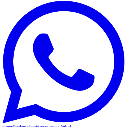
#
inter
#
atalanta
#
serie a
#
apuestas fútbol