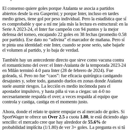
El consenso quiere goles porque Atalanta se asocia a partidos
abiertos desde la era Gasperini; y porque Inter, incluso en tardes
medio grises, tiene gol por peso individual. Pero la estadística que sí
es comprobable y que a mí me jala más la lectura es estructural: en la
Serie A 2023-24, el Inter fue campeón con 94 puntos y la mejor
defensa del torneo, encajando 22 goles en 38 fechas (promedio 0.58
por partido). Ese dato no “adivina” el marcador de mañana. Pero sí
te pinta una identidad: este Inter, cuando se pone serio, sabe bajarle
el volumen al partido, y lo baja de verdad.
También hay un antecedente directo que sirve como vacuna contra
el romanticismo del over: el Inter-Atalanta de la temporada 2023-24
en Milán terminó 4-0 para Inter (28 de febrero de 2024). Fue
goleada, sí. Pero no fue “caos”: fue eficacia quirúrgica castigando
desajustes y, sobre todo, ganando duelos en zonas donde Atalanta
suele asumir riesgos. La lección es medio incómoda para el
apostador impulsivo, y hasta piña si vas a ciegas: un 4-0 no
necesariamente respalda el over; a veces respalda al equipo que
controla y castiga, castiga en el momento justo.
Ahora, donde el relato te quiere empujar es al mercado de goles. Si
SportWager te ofrece un
Over 2.5
a cuota
1.80
, te está diciendo algo
sencillo: el mercado cree que hay alrededor de
55.6%
de
probabilidad implícita (1/1.80) de ver 3+ goles. La pregunta es si tú