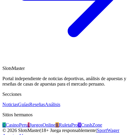
SlotsMaster
Portal independiente de noticias deportivas, análisis de apuestas y
reseñas de casas de apuestas para el mercado peruano.
Secciones
Noticias
Guías
Reseñas
Análisis
Sitios hermanos
C
CasinoPeru
J
JuegosOnline
R
RuletaPro
C
CrashZone
©
2026
SlotsMaster
|
18+ Juega responsablemente
|
SportWager