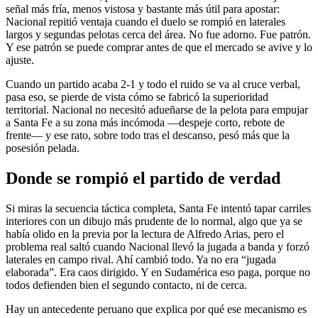
señal más fría, menos vistosa y bastante más útil para apostar:
Nacional repitió ventaja cuando el duelo se rompió en laterales
largos y segundas pelotas cerca del área. No fue adorno. Fue patrón.
Y ese patrón se puede comprar antes de que el mercado se avive y lo
ajuste.
Cuando un partido acaba 2-1 y todo el ruido se va al cruce verbal,
pasa eso, se pierde de vista cómo se fabricó la superioridad
territorial. Nacional no necesitó adueñarse de la pelota para empujar
a Santa Fe a su zona más incómoda —despeje corto, rebote de
frente— y ese rato, sobre todo tras el descanso, pesó más que la
posesión pelada.
Donde se rompió el partido de verdad
Si miras la secuencia táctica completa, Santa Fe intentó tapar carriles
interiores con un dibujo más prudente de lo normal, algo que ya se
había olido en la previa por la lectura de Alfredo Arias, pero el
problema real saltó cuando Nacional llevó la jugada a banda y forzó
laterales en campo rival. Ahí cambió todo. Ya no era “jugada
elaborada”. Era caos dirigido. Y en Sudamérica eso paga, porque no
todos defienden bien el segundo contacto, ni de cerca.
Hay un antecedente peruano que explica por qué ese mecanismo es