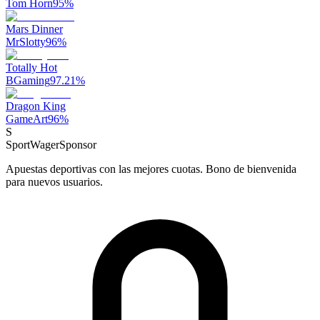
Tom Horn
95
%
Mars Dinner
MrSlotty
96
%
Totally Hot
BGaming
97.21
%
Dragon King
GameArt
96
%
S
SportWager
Sponsor
Apuestas deportivas con las mejores cuotas. Bono de bienvenida
para nuevos usuarios.