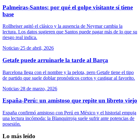
Palmeiras-Santos: por qué el golpe visitante sí tiene
base
Rollheiser agitó el clásico y la ausencia de Neymar cambia la
lectura. Los datos sugieren que Santos puede pagar más de lo que su
riesgo real indica.
Noticias
·
25 de abril, 2026
Getafe puede arruinarle la tarde al Barça
Barcelona llega con el nombre y la pelota, pero Getafe tiene el tipo
de partido que suele doblar pronósticos cortos y castigar al favorito.
Noticias
·
28 de marzo, 2026
España-Perú: un amistoso que repite un libreto viejo
España confirmó amistoso con Perú en México y el historial empuja
una lectura incómoda: la Blanquirroja suele sufrir ante potencias de
posesión.
Lo más leído