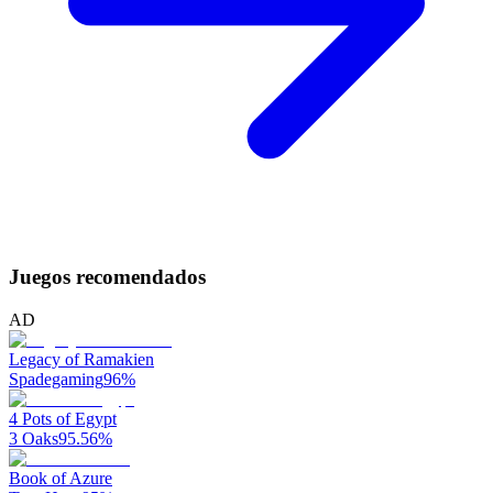
Juegos recomendados
AD
Legacy of Ramakien
Spadegaming
96
%
4 Pots of Egypt
3 Oaks
95.56
%
Book of Azure