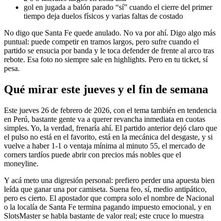
gol en jugada a balón parado “sí” cuando el cierre del primer
tiempo deja duelos físicos y varias faltas de costado
No digo que Santa Fe quede anulado. No va por ahí. Digo algo más
puntual: puede competir en tramos largos, pero sufre cuando el
partido se ensucia por banda y le toca defender de frente al arco tras
rebote. Esa foto no siempre sale en highlights. Pero en tu ticket, sí
pesa.
Qué mirar este jueves y el fin de semana
Este jueves 26 de febrero de 2026, con el tema también en tendencia
en Perú, bastante gente va a querer revancha inmediata en cuotas
simples. Yo, la verdad, frenaría ahí. El partido anterior dejó claro que
el pulso no está en el favorito, está en la mecánica del desgaste, y si
vuelve a haber 1-1 o ventaja mínima al minuto 55, el mercado de
corners tardíos puede abrir con precios más nobles que el
moneyline.
Y acá meto una digresión personal: prefiero perder una apuesta bien
leída que ganar una por camiseta. Suena feo, sí, medio antipático,
pero es cierto. El apostador que compra solo el nombre de Nacional
o la localía de Santa Fe termina pagando impuesto emocional, y en
SlotsMaster se habla bastante de valor real; este cruce lo muestra