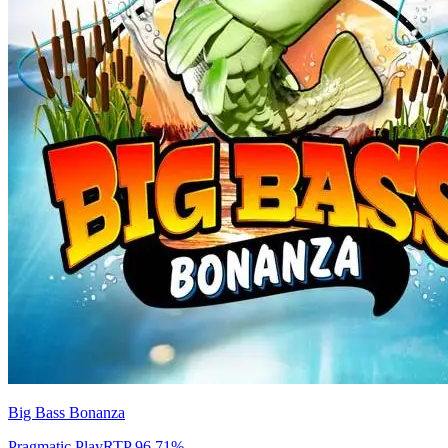
Big Bass Bonanza
Pragmatic Play
RTP
96.71
%