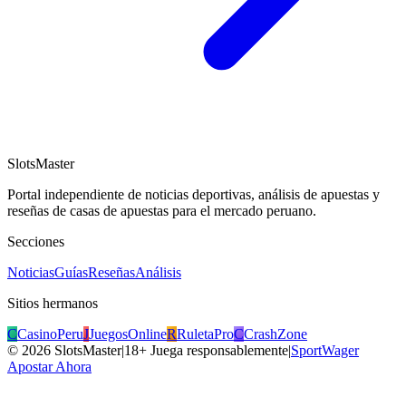
SlotsMaster
Portal independiente de noticias deportivas, análisis de apuestas y
reseñas de casas de apuestas para el mercado peruano.
Secciones
Noticias
Guías
Reseñas
Análisis
Sitios hermanos
C
CasinoPeru
J
JuegosOnline
R
RuletaPro
C
CrashZone
©
2026
SlotsMaster
|
18+ Juega responsablemente
|
SportWager
Apostar Ahora