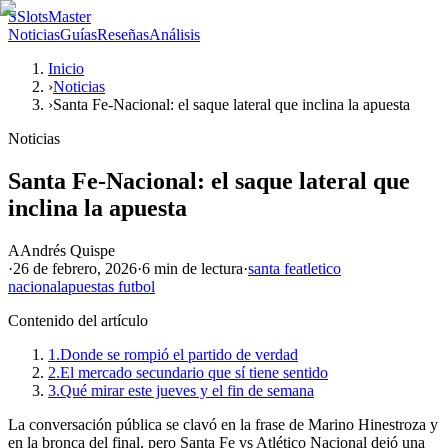
S
SlotsMaster
Noticias
Guías
Reseñas
Análisis
Inicio
›
Noticias
›
Santa Fe-Nacional: el saque lateral que inclina la apuesta
Noticias
Santa Fe-Nacional: el saque lateral que
inclina la apuesta
A
Andrés Quispe
·
26 de febrero, 2026
·
6 min
de lectura
·
santa fe
atletico
nacional
apuestas futbol
Contenido del artículo
1.
Donde se rompió el partido de verdad
2.
El mercado secundario que sí tiene sentido
3.
Qué mirar este jueves y el fin de semana
La conversación pública se clavó en la frase de Marino Hinestroza y
en la bronca del final, pero Santa Fe vs Atlético Nacional dejó una