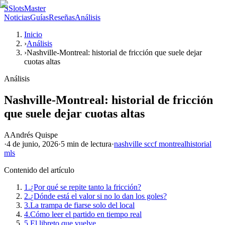
S
SlotsMaster
Noticias
Guías
Reseñas
Análisis
Inicio
›
Análisis
›
Nashville-Montreal: historial de fricción que suele dejar
cuotas altas
Análisis
Nashville-Montreal: historial de fricción
que suele dejar cuotas altas
A
Andrés Quispe
·
4 de junio, 2026
·
5 min
de lectura
·
nashville sc
cf montreal
historial
mls
Contenido del artículo
1.
¿Por qué se repite tanto la fricción?
2.
¿Dónde está el valor si no lo dan los goles?
3.
La trampa de fiarse solo del local
4.
Cómo leer el partido en tiempo real
5.
El libreto que vuelve