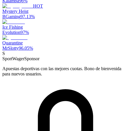
Kalamba
96
%
HOT
Mystery Heist
BGaming
97.13
%
Ice Fishing
Evolution
97
%
Quarantine
MrSlotty
96.05
%
S
SportWager
Sponsor
Apuestas deportivas con las mejores cuotas. Bono de bienvenida
para nuevos usuarios.