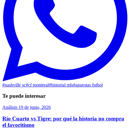
#
nashville sc
#
cf montreal
#
historial mls
#
apuestas futbol
Te puede interesar
Análisis
·
19 de junio, 2026
Río Cuarto vs Tigre: por qué la historia no compra
el favoritismo