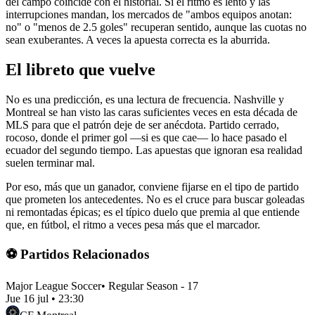
del campo coincide con el historial. Si el ritmo es lento y las
interrupciones mandan, los mercados de "ambos equipos anotan:
no" o "menos de 2.5 goles" recuperan sentido, aunque las cuotas no
sean exuberantes. A veces la apuesta correcta es la aburrida.
El libreto que vuelve
No es una predicción, es una lectura de frecuencia. Nashville y
Montreal se han visto las caras suficientes veces en esta década de
MLS para que el patrón deje de ser anécdota. Partido cerrado,
rocoso, donde el primer gol —si es que cae— lo hace pasado el
ecuador del segundo tiempo. Las apuestas que ignoran esa realidad
suelen terminar mal.
Por eso, más que un ganador, conviene fijarse en el tipo de partido
que prometen los antecedentes. No es el cruce para buscar goleadas
ni remontadas épicas; es el típico duelo que premia al que entiende
que, en fútbol, el ritmo a veces pesa más que el marcador.
⚽ Partidos Relacionados
Major League Soccer
•
Regular Season - 17
Jue 16 jul
•
23:30