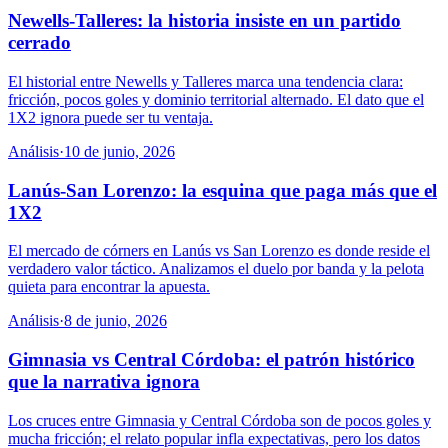
Newells-Talleres: la historia insiste en un partido
cerrado
El historial entre Newells y Talleres marca una tendencia clara:
fricción, pocos goles y dominio territorial alternado. El dato que el
1X2 ignora puede ser tu ventaja.
Análisis
·
10 de junio, 2026
Lanús-San Lorenzo: la esquina que paga más que el
1X2
El mercado de córners en Lanús vs San Lorenzo es donde reside el
verdadero valor táctico. Analizamos el duelo por banda y la pelota
quieta para encontrar la apuesta.
Análisis
·
8 de junio, 2026
Gimnasia vs Central Córdoba: el patrón histórico
que la narrativa ignora
Los cruces entre Gimnasia y Central Córdoba son de pocos goles y
mucha fricción; el relato popular infla expectativas, pero los datos