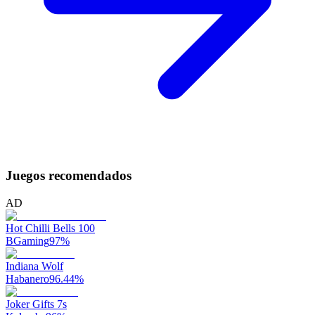
Juegos recomendados
AD
Hot Chilli Bells 100
BGaming
97
%
Indiana Wolf
Habanero
96.44
%
Joker Gifts 7s