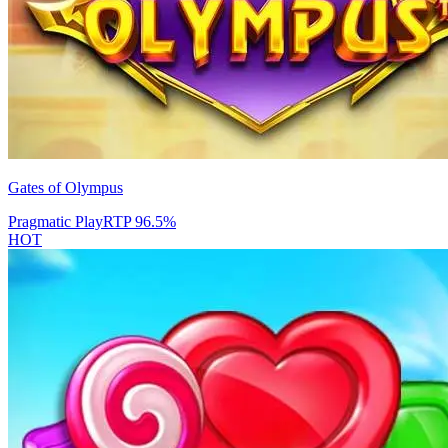
Gates of Olympus
Pragmatic Play
RTP
96.5
%
HOT