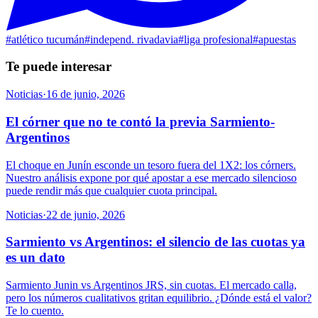
#
atlético tucumán
#
independ. rivadavia
#
liga profesional
#
apuestas
Te puede interesar
Noticias
·
16 de junio, 2026
El córner que no te contó la previa Sarmiento-
Argentinos
El choque en Junín esconde un tesoro fuera del 1X2: los córners.
Nuestro análisis expone por qué apostar a ese mercado silencioso
puede rendir más que cualquier cuota principal.
Noticias
·
22 de junio, 2026
Sarmiento vs Argentinos: el silencio de las cuotas ya
es un dato
Sarmiento Junin vs Argentinos JRS, sin cuotas. El mercado calla,
pero los números cualitativos gritan equilibrio. ¿Dónde está el valor?
Te lo cuento.