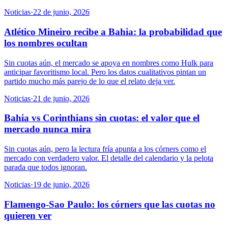
Noticias
·
22 de junio, 2026
Atlético Mineiro recibe a Bahia: la probabilidad que
los nombres ocultan
Sin cuotas aún, el mercado se apoya en nombres como Hulk para
anticipar favoritismo local. Pero los datos cualitativos pintan un
partido mucho más parejo de lo que el relato deja ver.
Noticias
·
21 de junio, 2026
Bahia vs Corinthians sin cuotas: el valor que el
mercado nunca mira
Sin cuotas aún, pero la lectura fría apunta a los córners como el
mercado con verdadero valor. El detalle del calendario y la pelota
parada que todos ignoran.
Noticias
·
19 de junio, 2026
Flamengo-Sao Paulo: los córners que las cuotas no
quieren ver