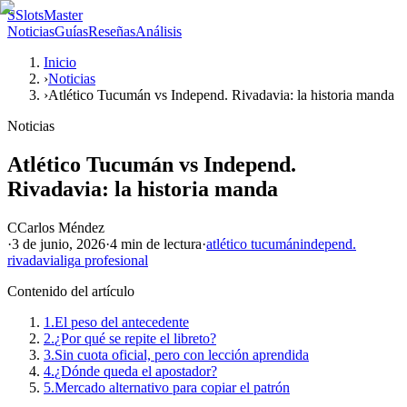
S
SlotsMaster
Noticias
Guías
Reseñas
Análisis
Inicio
›
Noticias
›
Atlético Tucumán vs Independ. Rivadavia: la historia manda
Noticias
Atlético Tucumán vs Independ.
Rivadavia: la historia manda
C
Carlos Méndez
·
3 de junio, 2026
·
4 min
de lectura
·
atlético tucumán
independ.
rivadavia
liga profesional
Contenido del artículo
1.
El peso del antecedente
2.
¿Por qué se repite el libreto?
3.
Sin cuota oficial, pero con lección aprendida
4.
¿Dónde queda el apostador?
5.
Mercado alternativo para copiar el patrón