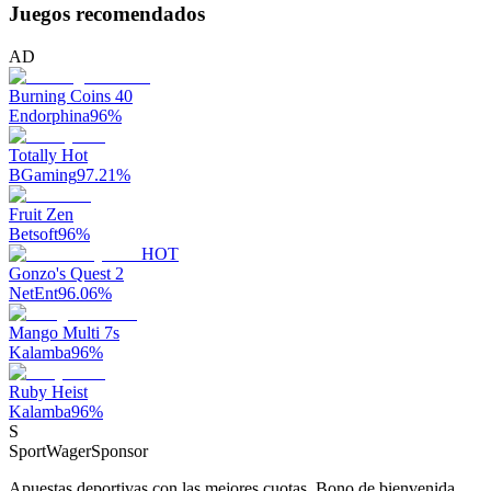
Juegos recomendados
AD
Burning Coins 40
Endorphina
96
%
Totally Hot
BGaming
97.21
%
Fruit Zen
Betsoft
96
%
HOT
Gonzo's Quest 2
NetEnt
96.06
%
Mango Multi 7s
Kalamba
96
%
Ruby Heist
Kalamba
96
%
S
SportWager
Sponsor
Apuestas deportivas con las mejores cuotas. Bono de bienvenida