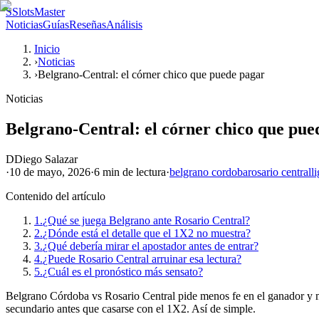
S
SlotsMaster
Noticias
Guías
Reseñas
Análisis
Inicio
›
Noticias
›
Belgrano-Central: el córner chico que puede pagar
Noticias
Belgrano-Central: el córner chico que pue
D
Diego Salazar
·
10 de mayo, 2026
·
6 min
de lectura
·
belgrano cordoba
rosario central
l
Contenido del artículo
1.
¿Qué se juega Belgrano ante Rosario Central?
2.
¿Dónde está el detalle que el 1X2 no muestra?
3.
¿Qué debería mirar el apostador antes de entrar?
4.
¿Puede Rosario Central arruinar esa lectura?
5.
¿Cuál es el pronóstico más sensato?
Belgrano Córdoba vs Rosario Central pide menos fe en el ganador y más
secundario antes que casarse con el 1X2. Así de simple.