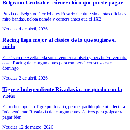
Belgrano-Central: el córner chico que puede pagar
Previa de Belgrano Córdoba vs Rosario Central: sin cuotas oficiales,
miro bandas, pelota parada y corners antes que el 1X2.
Noticias
·
4 de abril, 2026
Racing llega mejor al clásico de lo que sugiere el
ruido
El clásico de Avellaneda suele vender camiseta y nervio. Yo veo otra
cosa: Racing tiene argumentos para romper el consenso este
domingo.
Noticias
·
2 de abril, 2026
Tigre e Independiente Rivadavia: me quedo con la
visita
El ruido empuja a Tigre por localía, pero el partido pide otra lectura:
Independiente Rivadavia tiene argumentos tácticos para golpear y
pagar bien.
Noticias
·
12 de marzo, 2026