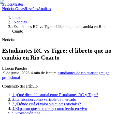
S
SlotsMaster
Noticias
Guías
Reseñas
Análisis
Inicio
›
Noticias
›
Estudiantes RC vs Tigre: el libreto que no cambia en Río
Cuarto
Noticias
Estudiantes RC vs Tigre: el libreto que no
cambia en Río Cuarto
L
Lucía Paredes
·
9 de junio, 2026
·
4 min
de lectura
·
estudiantes de rio cuarto
tigre
liga
profesional
Contenido del artículo
1.
¿Qué dice el historial entre Estudiantes RC y Tigre?
2.
La fricción como variable de mercado
3.
¿Dónde está el valor sin cuotas oficiales?
4.
El patrón que se repite y cómo leerlo en vivo
5.
Proyección final