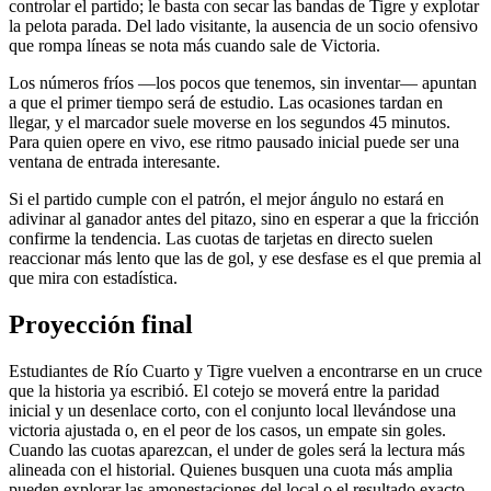
controlar el partido; le basta con secar las bandas de Tigre y explotar
la pelota parada. Del lado visitante, la ausencia de un socio ofensivo
que rompa líneas se nota más cuando sale de Victoria.
Los números fríos —los pocos que tenemos, sin inventar— apuntan
a que el primer tiempo será de estudio. Las ocasiones tardan en
llegar, y el marcador suele moverse en los segundos 45 minutos.
Para quien opere en vivo, ese ritmo pausado inicial puede ser una
ventana de entrada interesante.
Si el partido cumple con el patrón, el mejor ángulo no estará en
adivinar al ganador antes del pitazo, sino en esperar a que la fricción
confirme la tendencia. Las cuotas de tarjetas en directo suelen
reaccionar más lento que las de gol, y ese desfase es el que premia al
que mira con estadística.
Proyección final
Estudiantes de Río Cuarto y Tigre vuelven a encontrarse en un cruce
que la historia ya escribió. El cotejo se moverá entre la paridad
inicial y un desenlace corto, con el conjunto local llevándose una
victoria ajustada o, en el peor de los casos, un empate sin goles.
Cuando las cuotas aparezcan, el under de goles será la lectura más
alineada con el historial. Quienes busquen una cuota más amplia
pueden explorar las amonestaciones del local o el resultado exacto