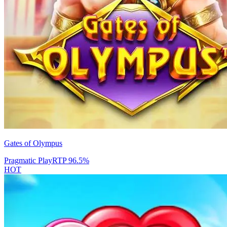
Gates of Olympus
Pragmatic Play
RTP
96.5
%
HOT