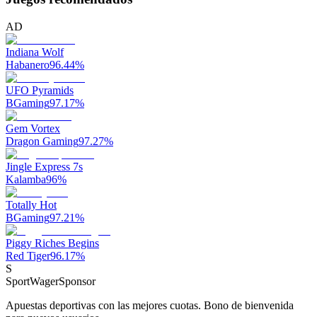
AD
Indiana Wolf
Habanero
96.44
%
UFO Pyramids
BGaming
97.17
%
Gem Vortex
Dragon Gaming
97.27
%
Jingle Express 7s
Kalamba
96
%
Totally Hot
BGaming
97.21
%
Piggy Riches Begins
Red Tiger
96.17
%
S
SportWager
Sponsor
Apuestas deportivas con las mejores cuotas. Bono de bienvenida