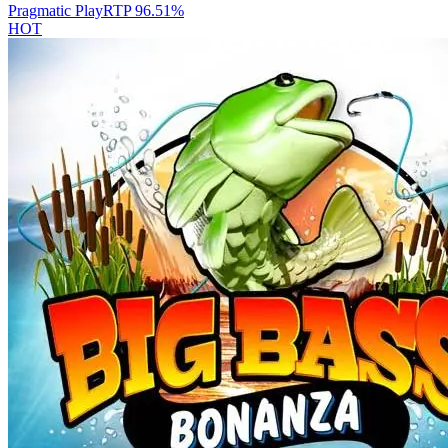
Pragmatic Play
RTP
96.51
%
HOT