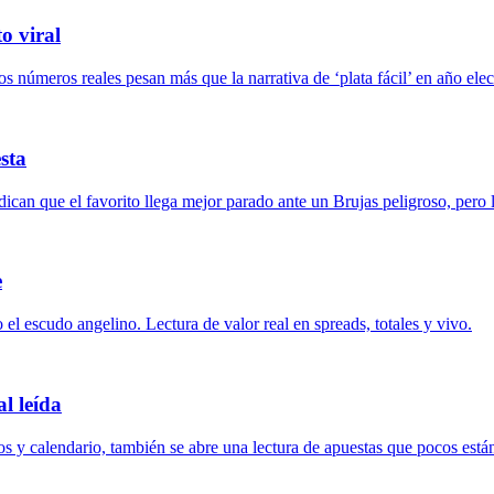
o viral
números reales pesan más que la narrativa de ‘plata fácil’ en año elec
esta
ican que el favorito llega mejor parado ante un Brujas peligroso, pero 
e
l escudo angelino. Lectura de valor real en spreads, totales y vivo.
l leída
dos y calendario, también se abre una lectura de apuestas que pocos está