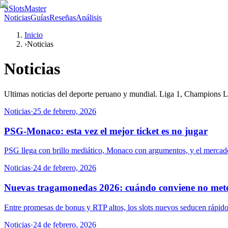
S
SlotsMaster
Noticias
Guías
Reseñas
Análisis
Inicio
›
Noticias
Noticias
Ultimas noticias del deporte peruano y mundial. Liga 1, Champions Lea
Noticias
·
25 de febrero, 2026
PSG-Monaco: esta vez el mejor ticket es no jugar
PSG llega con brillo mediático, Monaco con argumentos, y el mercado a
Noticias
·
24 de febrero, 2026
Nuevas tragamonedas 2026: cuándo conviene no mete
Entre promesas de bonus y RTP altos, los slots nuevos seducen rápido. 
Noticias
·
24 de febrero, 2026