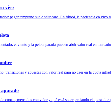
en vivo
ador: pagar temprano suele salir caro. En fútbol, la paciencia en vivo 
elota
ado: el viento y la pelota parada pueden abrir valor real en mercados 
nombre
o, transiciones y apuestas con valor real para no caer en la cuota inflad
l apurado
a de cuotas, mercados con valor y qué está sobrepreciando el apostador