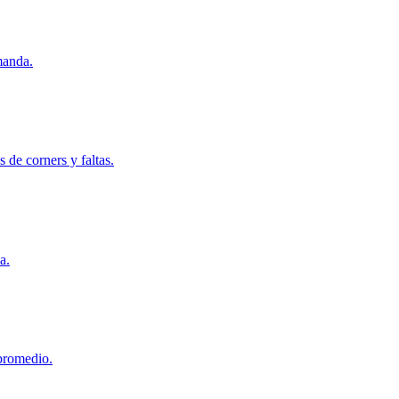
manda.
de corners y faltas.
a.
 promedio.