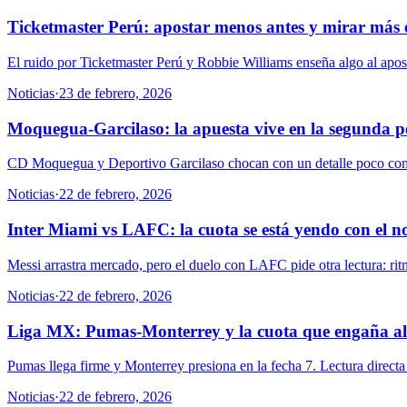
Ticketmaster Perú: apostar menos antes y mirar más 
El ruido por Ticketmaster Perú y Robbie Williams enseña algo al apost
Noticias
·
23 de febrero, 2026
Moquegua-Garcilaso: la apuesta vive en la segunda p
CD Moquegua y Deportivo Garcilaso chocan con un detalle poco coment
Noticias
·
22 de febrero, 2026
Inter Miami vs LAFC: la cuota se está yendo con el 
Messi arrastra mercado, pero el duelo con LAFC pide otra lectura: ritm
Noticias
·
22 de febrero, 2026
Liga MX: Pumas-Monterrey y la cuota que engaña a
Pumas llega firme y Monterrey presiona en la fecha 7. Lectura direct
Noticias
·
22 de febrero, 2026