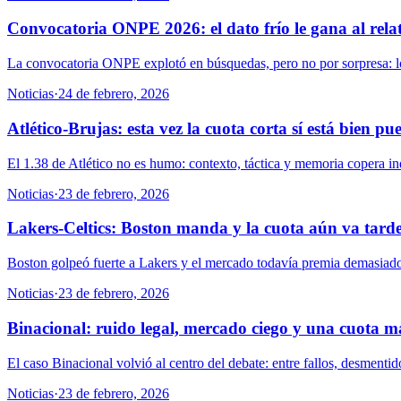
Convocatoria ONPE 2026: el dato frío le gana al relat
La convocatoria ONPE explotó en búsquedas, pero no por sorpresa: los 
Noticias
·
24 de febrero, 2026
Atlético-Brujas: esta vez la cuota corta sí está bien pu
El 1.38 de Atlético no es humo: contexto, táctica y memoria copera ind
Noticias
·
23 de febrero, 2026
Lakers-Celtics: Boston manda y la cuota aún va tard
Boston golpeó fuerte a Lakers y el mercado todavía premia demasiado e
Noticias
·
23 de febrero, 2026
Binacional: ruido legal, mercado ciego y una cuota ma
El caso Binacional volvió al centro del debate: entre fallos, desmenti
Noticias
·
23 de febrero, 2026