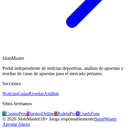
SlotsMaster
Portal independiente de noticias deportivas, análisis de apuestas y
reseñas de casas de apuestas para el mercado peruano.
Secciones
Noticias
Guías
Reseñas
Análisis
Sitios hermanos
C
CasinoPeru
J
JuegosOnline
R
RuletaPro
C
CrashZone
©
2026
SlotsMaster
|
18+ Juega responsablemente
|
SportWager
Apostar Ahora