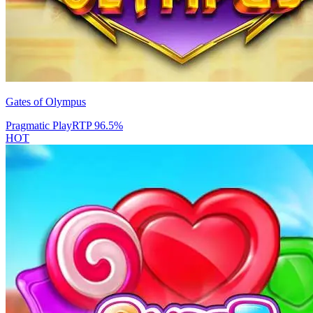
Gates of Olympus
Pragmatic Play
RTP
96.5
%
HOT