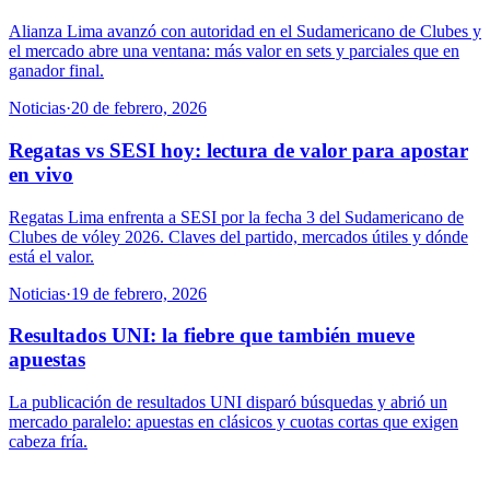
Alianza Lima avanzó con autoridad en el Sudamericano de Clubes y
el mercado abre una ventana: más valor en sets y parciales que en
ganador final.
Noticias
·
20 de febrero, 2026
Regatas vs SESI hoy: lectura de valor para apostar
en vivo
Regatas Lima enfrenta a SESI por la fecha 3 del Sudamericano de
Clubes de vóley 2026. Claves del partido, mercados útiles y dónde
está el valor.
Noticias
·
19 de febrero, 2026
Resultados UNI: la fiebre que también mueve
apuestas
La publicación de resultados UNI disparó búsquedas y abrió un
mercado paralelo: apuestas en clásicos y cuotas cortas que exigen
cabeza fría.