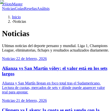
S
SlotsMaster
Noticias
Guías
Reseñas
Análisis
Inicio
›
Noticias
Noticias
Ultimas noticias del deporte peruano y mundial. Liga 1, Champions
League, eliminatorias, fichajes y resultados actualizados diariamente.
Noticias
·
22 de febrero, 2026
Alianza vs San Martín vóley: el valor está en los sets
largos
Alianza y San Martín llegan en foco total tras el Sudamericano.
Lectura de cuotas, mercados de sets y dónde puede aparecer valor
real para apostar.
Noticias
·
21 de febrero, 2026
Clippers vs Lakers: la cuota se está yendo con la