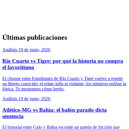
Últimas publicaciones
Análisis
·
19 de junio, 2026
Río Cuarto vs Tigre: por qué la historia no compra
el favoritismo
El choque entre Estudiantes de Río Cuarto y Tigre vuelve a repetir
un libreto conocido: el relato infla al visitante, los números enfrían la
lógica. Te mostramos cómo leerlo.
Análisis
·
19 de junio, 2026
Atlético-MG vs Bahia: el balón parado dicta
sentencia
El historial entre Galo y Bahia esconde un patrón de fricción que