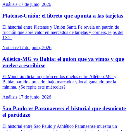
Análisis
·
17 de junio, 2026
Platense-Unión: el libreto que apunta a las tarjetas
El historial entre Platense y Unión Santa Fe revela un patrón de
fricción que abre valor en mercados de tarjetas y corners, lejos del
1X2.
Noticias
·
17 de junio, 2026
Atlético-MG vs Bahia: el guion que ya vimos y que
vuelve a escribirse
El Mineirão dicta un patrón en los duelos entre Atlético-MG y
Bahia: partido apretado, bajo marcador y local ganando por la
mínima. ¿Se repite este miércoles?
Análisis
·
17 de junio, 2026
Sao Paulo vs Paranaense: el historial que desmiente
el partidazo
El historial entre São Paulo y Athlético Paranaense muestra un