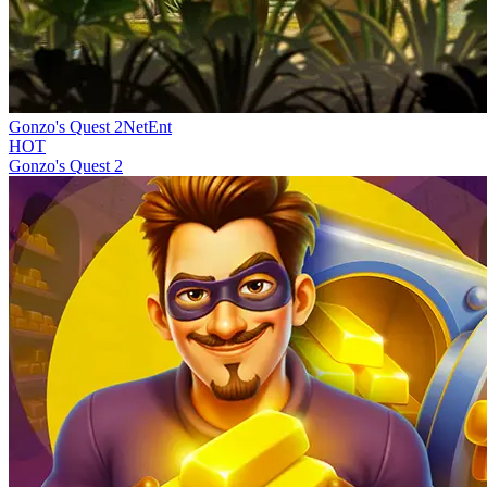
Gonzo's Quest 2
NetEnt
HOT
Gonzo's Quest 2