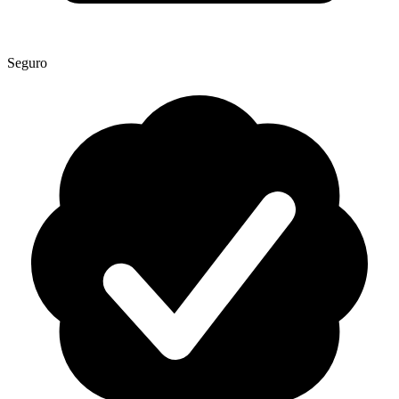
Seguro