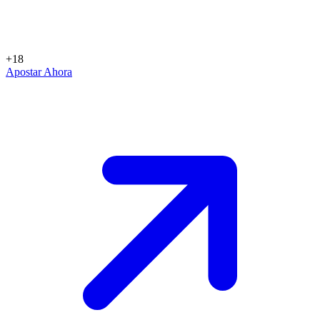
+18
Apostar Ahora