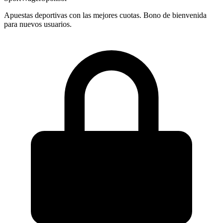
Apuestas deportivas con las mejores cuotas. Bono de bienvenida
para nuevos usuarios.