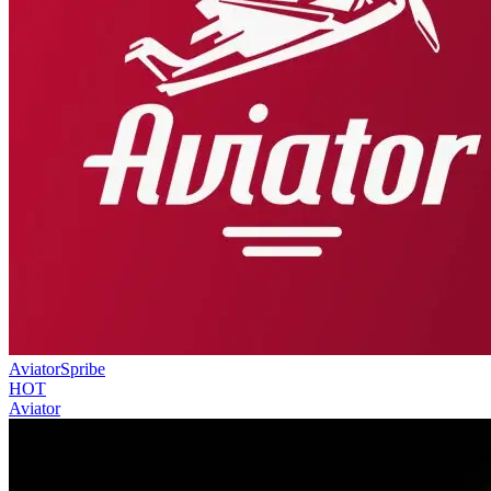
Aviator
Spribe
HOT
Aviator