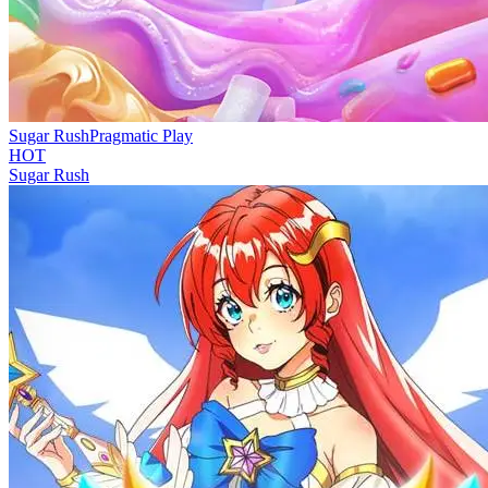
Sugar Rush
Pragmatic Play
HOT
Sugar Rush