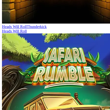
Heads Will Roll
Thunderkick
Heads Will Roll