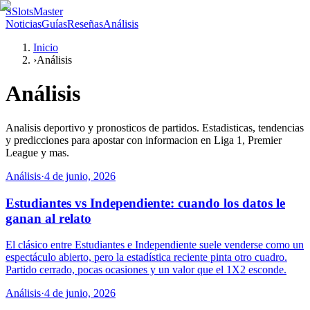
S
SlotsMaster
Noticias
Guías
Reseñas
Análisis
Inicio
›
Análisis
Análisis
Analisis deportivo y pronosticos de partidos. Estadisticas, tendencias
y predicciones para apostar con informacion en Liga 1, Premier
League y mas.
Análisis
·
4 de junio, 2026
Estudiantes vs Independiente: cuando los datos le
ganan al relato
El clásico entre Estudiantes e Independiente suele venderse como un
espectáculo abierto, pero la estadística reciente pinta otro cuadro.
Partido cerrado, pocas ocasiones y un valor que el 1X2 esconde.
Análisis
·
4 de junio, 2026