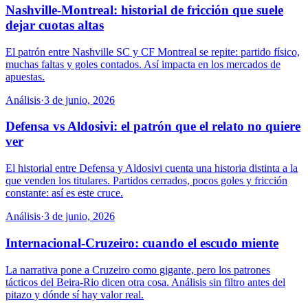
Nashville-Montreal: historial de fricción que suele
dejar cuotas altas
El patrón entre Nashville SC y CF Montreal se repite: partido físico,
muchas faltas y goles contados. Así impacta en los mercados de
apuestas.
Análisis
·
3 de junio, 2026
Defensa vs Aldosivi: el patrón que el relato no quiere
ver
El historial entre Defensa y Aldosivi cuenta una historia distinta a la
que venden los titulares. Partidos cerrados, pocos goles y fricción
constante: así es este cruce.
Análisis
·
3 de junio, 2026
Internacional-Cruzeiro: cuando el escudo miente
La narrativa pone a Cruzeiro como gigante, pero los patrones
tácticos del Beira-Rio dicen otra cosa. Análisis sin filtro antes del
pitazo y dónde sí hay valor real.