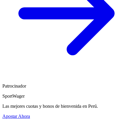
Patrocinador
SportWager
Las mejores cuotas y bonos de bienvenida en Perú.
Apostar Ahora