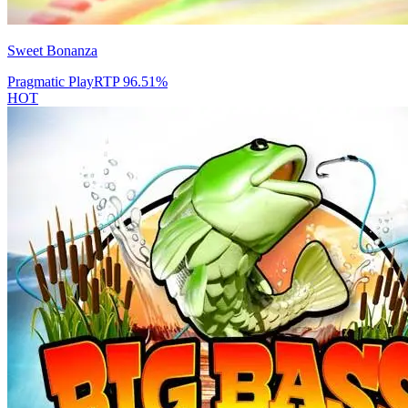
Sweet Bonanza
Pragmatic Play
RTP
96.51
%
HOT