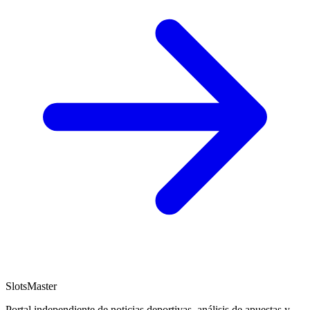
SlotsMaster
Portal independiente de noticias deportivas, análisis de apuestas y