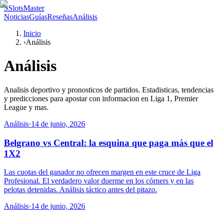
S
SlotsMaster
Noticias
Guías
Reseñas
Análisis
Inicio
›
Análisis
Análisis
Analisis deportivo y pronosticos de partidos. Estadisticas, tendencias
y predicciones para apostar con informacion en Liga 1, Premier
League y mas.
Análisis
·
14 de junio, 2026
Belgrano vs Central: la esquina que paga más que el
1X2
Las cuotas del ganador no ofrecen margen en este cruce de Liga
Profesional. El verdadero valor duerme en los córners y en las
pelotas detenidas. Análisis táctico antes del pitazo.
Análisis
·
14 de junio, 2026