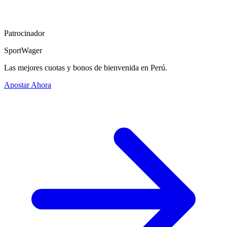
Patrocinador
SportWager
Las mejores cuotas y bonos de bienvenida en Perú.
Apostar Ahora