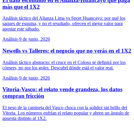
El dato escondido en el Alianza-Huancayo que paga
más que el 1X2
Análisis táctico del Alianza Lima vs Sport Huancayo: por qué los
saques de esquina, y no el resultado, ofrecen el mejor valor para
apostar este sábado.
Análisis
·
9 de junio, 2026
Newells vs Talleres: el negocio que no verás en el 1X2
Análisis táctico abstracto: el cruce en el Coloso se definirá por los
córners, no por los goles. Descubrí dónde está el valor real.
Análisis
·
9 de junio, 2026
Vitoria-Vasco: el relato vende grandeza, los datos
compran fricción
El peso de la camiseta del Vasco choca con la solidez sin brillo del
Vitoria. Los números enfrían el relato popular y abren un ángulo de
apuesta distinto al 1X2.