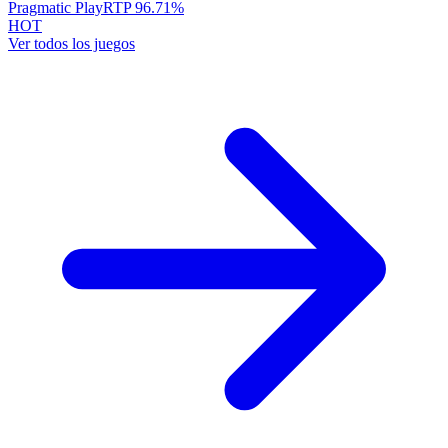
Pragmatic Play
RTP
96.71
%
HOT
Ver todos los juegos