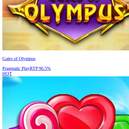
Gates of Olympus
Pragmatic Play
RTP
96.5
%
HOT