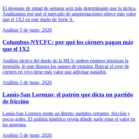
El desgaste de mitad de semana será más determinante que la táctica.
Analizamos por qué el mercado de amonestaciones ofrece más valor
que el 1X2 en este duelo de Serie A.
Análisis
·
5 de junio, 2026
Columbus-NYCFC: por qué los córners pagan más
que el 1X2
Análisis táctico del duelo de la MLS: ambos equipos priorizan la
posesión, lo que dispara los saques de esquina. Buscar el over de
córners en vivo tiene más valor que adivinar ganador.
Análisis
·
5 de junio, 2026
Lanús-San Lorenzo: el patrón que dicta un partido
de fricción
Lanús-San Lorenzo repite un libreto: partidos cerrados, fricción y
pocos goles. El análisis histórico revela dónde suele estar el valor en
las apuestas.
Análisis
·
5 de junio, 2026