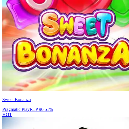
Sweet Bonanza
Pragmatic Play
RTP
96.51
%
HOT