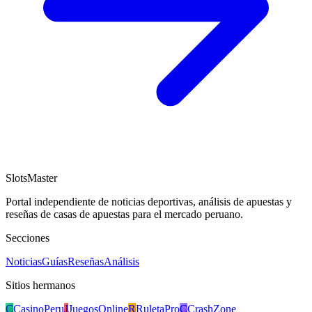
SlotsMaster
Portal independiente de noticias deportivas, análisis de apuestas y
reseñas de casas de apuestas para el mercado peruano.
Secciones
Noticias
Guías
Reseñas
Análisis
Sitios hermanos
C
CasinoPeru
J
JuegosOnline
R
RuletaPro
C
CrashZone