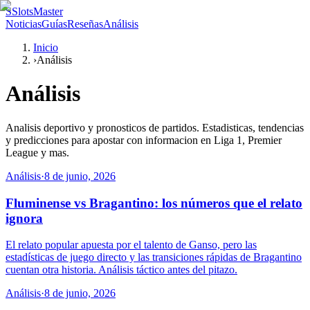
S
SlotsMaster
Noticias
Guías
Reseñas
Análisis
Inicio
›
Análisis
Análisis
Analisis deportivo y pronosticos de partidos. Estadisticas, tendencias
y predicciones para apostar con informacion en Liga 1, Premier
League y mas.
Análisis
·
8 de junio, 2026
Fluminense vs Bragantino: los números que el relato
ignora
El relato popular apuesta por el talento de Ganso, pero las
estadísticas de juego directo y las transiciones rápidas de Bragantino
cuentan otra historia. Análisis táctico antes del pitazo.
Análisis
·
8 de junio, 2026