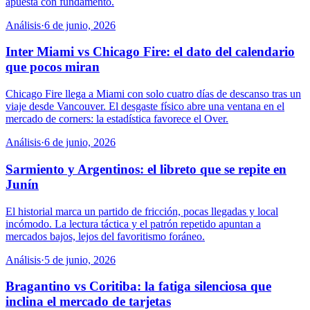
apuesta con fundamento.
Análisis
·
6 de junio, 2026
Inter Miami vs Chicago Fire: el dato del calendario
que pocos miran
Chicago Fire llega a Miami con solo cuatro días de descanso tras un
viaje desde Vancouver. El desgaste físico abre una ventana en el
mercado de corners: la estadística favorece el Over.
Análisis
·
6 de junio, 2026
Sarmiento y Argentinos: el libreto que se repite en
Junín
El historial marca un partido de fricción, pocas llegadas y local
incómodo. La lectura táctica y el patrón repetido apuntan a
mercados bajos, lejos del favoritismo foráneo.
Análisis
·
5 de junio, 2026
Bragantino vs Coritiba: la fatiga silenciosa que
inclina el mercado de tarjetas