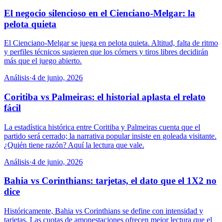
El negocio silencioso en el Cienciano-Melgar: la
pelota quieta
El Cienciano-Melgar se juega en pelota quieta. Altitud, falta de ritmo
y perfiles técnicos sugieren que los córners y tiros libres decidirán
más que el juego abierto.
Análisis
·
4 de junio, 2026
Coritiba vs Palmeiras: el historial aplasta el relato
fácil
La estadística histórica entre Coritiba y Palmeiras cuenta que el
partido será cerrado; la narrativa popular insiste en goleada visitante.
¿Quién tiene razón? Aquí la lectura que vale.
Análisis
·
4 de junio, 2026
Bahia vs Corinthians: tarjetas, el dato que el 1X2 no
dice
Históricamente, Bahia vs Corinthians se define con intensidad y
tarjetas. Las cuotas de amonestaciones ofrecen mejor lectura que el