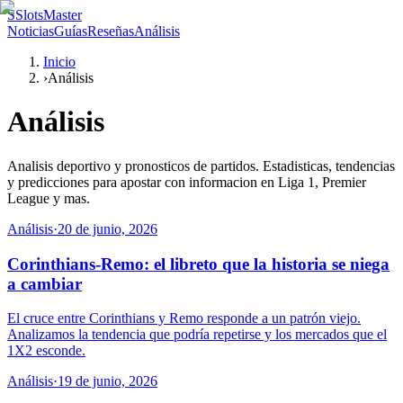
S
SlotsMaster
Noticias
Guías
Reseñas
Análisis
Inicio
›
Análisis
Análisis
Analisis deportivo y pronosticos de partidos. Estadisticas, tendencias
y predicciones para apostar con informacion en Liga 1, Premier
League y mas.
Análisis
·
20 de junio, 2026
Corinthians-Remo: el libreto que la historia se niega
a cambiar
El cruce entre Corinthians y Remo responde a un patrón viejo.
Analizamos la tendencia que podría repetirse y los mercados que el
1X2 esconde.
Análisis
·
19 de junio, 2026