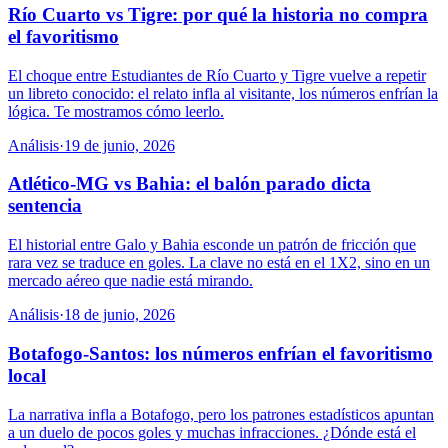
Río Cuarto vs Tigre: por qué la historia no compra
el favoritismo
El choque entre Estudiantes de Río Cuarto y Tigre vuelve a repetir
un libreto conocido: el relato infla al visitante, los números enfrían la
lógica. Te mostramos cómo leerlo.
Análisis
·
19 de junio, 2026
Atlético-MG vs Bahia: el balón parado dicta
sentencia
El historial entre Galo y Bahia esconde un patrón de fricción que
rara vez se traduce en goles. La clave no está en el 1X2, sino en un
mercado aéreo que nadie está mirando.
Análisis
·
18 de junio, 2026
Botafogo-Santos: los números enfrían el favoritismo
local
La narrativa infla a Botafogo, pero los patrones estadísticos apuntan
a un duelo de pocos goles y muchas infracciones. ¿Dónde está el