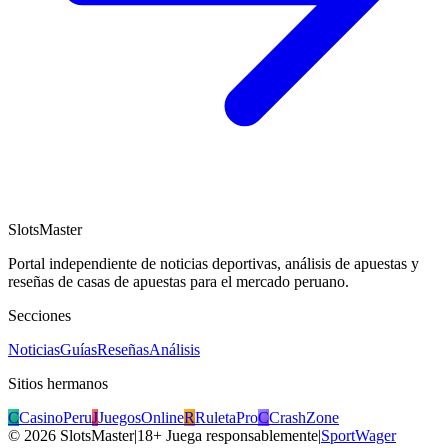
SlotsMaster
Portal independiente de noticias deportivas, análisis de apuestas y
reseñas de casas de apuestas para el mercado peruano.
Secciones
Noticias
Guías
Reseñas
Análisis
Sitios hermanos
C
CasinoPeru
J
JuegosOnline
R
RuletaPro
C
CrashZone
©
2026
SlotsMaster
|
18+ Juega responsablemente
|
SportWager