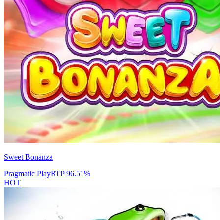
Sweet Bonanza
Pragmatic Play
RTP
96.51
%
HOT