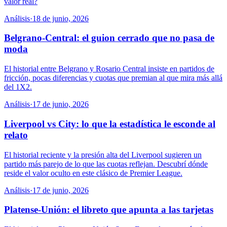
valor real?
Análisis
·
18 de junio, 2026
Belgrano-Central: el guion cerrado que no pasa de
moda
El historial entre Belgrano y Rosario Central insiste en partidos de
fricción, pocas diferencias y cuotas que premian al que mira más allá
del 1X2.
Análisis
·
17 de junio, 2026
Liverpool vs City: lo que la estadística le esconde al
relato
El historial reciente y la presión alta del Liverpool sugieren un
partido más parejo de lo que las cuotas reflejan. Descubrí dónde
reside el valor oculto en este clásico de Premier League.
Análisis
·
17 de junio, 2026
Platense-Unión: el libreto que apunta a las tarjetas